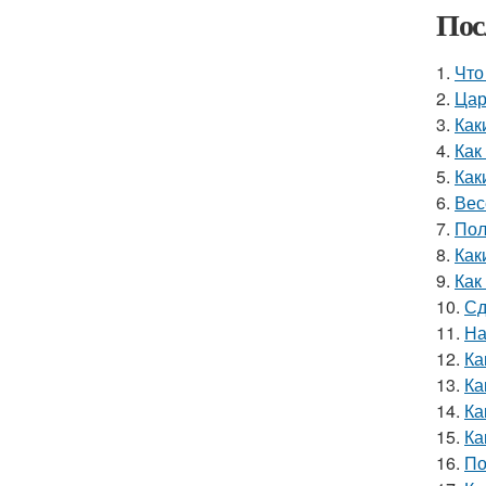
Пос
1.
Что
2.
Цар
3.
Как
4.
Как
5.
Как
6.
Вес
7.
Пол
8.
Как
9.
Как
10.
Сд
11.
На
12.
Ка
13.
Ка
14.
Ка
15.
Ка
16.
По