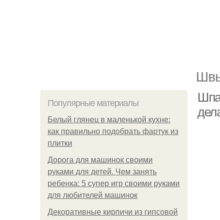
Швы
Шпа
Популярные материалы
дел
Белый глянец в маленькой кухне:
как правильно подобрать фартук из
плитки
Дорога для машинок своими
руками для детей. Чем занять
ребенка: 5 супер игр своими руками
для любителей машинок
Декоративные кирпичи из гипсовой