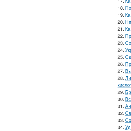
17.
Ка
18.
По
19.
Ка
20.
He
21.
Ка
22.
Пр
23.
Со
24.
Ук
25.
Сд
26.
Пр
27.
Вы
28.
Ли
кислот
29.
Бр
30.
Вс
31.
Ан
32.
Св
33.
Со
34.
Уд