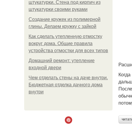
штукатурки. Стена под кирпич из
штукатурки своими руками
Создание кружек из полимерной
глины. Делаем кружку с зайкой
Как сделать утепленную отмостку
вокруг дома. Общие правила
устройства отмостки для всех типов
Домашний ремонт: утепление
Расши
входной двери
Когда
Чем отделать стены на даче внутри.
дальш
Бюджетная отделка дачного дома
После
внутри
обычн
потом
читат