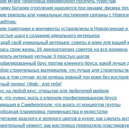
кие музеи Череповца рекомендуют посетить туристам
чему батареи отопления находятся под окнами: физика те
кие рекорды или уникальные достижения связаны с Новос
adlines:
кие памятники и монументы установлены в Новокузнецке и
остые шаги к созданию идеального интерьера
здай свой уникальный интерьер: советы и идеи для вашей 
рась свою жизнь: 25 декораторских советов на все времена
елать интерьер уютным: 5 простых шагов
офилированный брус против клееного бруса: какой лучше 
бор строительных материалов: что лучше для строительст
шь в том случае, если хочешь ровный тон кожи без воспален
ный пилинг 19lab - для тебя!
ус на любой вкус: открытие для любителей мебели
е, что нужно знать о клееном профилированном брусе
имация в Симферополе: что ждать от концертов группы
ободная планировка: преимущества и недостатки
четание красного и зеленого цветов в кухне: как сделать 
ивительный ремонт: как мастерица превратила пластикову