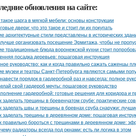
ледние обновления на сайте:
 такое царга в мягкой мебели: основы конструкции
говые двери: что это такое и стоит ли их покупать
ие архитектурные стили представлены в исторических здан
 лучше организовать посещение Эрмитажа, чтобы не пропус
ие традиционные блюда воронежской кухни стоит попробов
енняя посадка деревьев: пошаговая инструкция
ное руководство: как и когда правильно сажать саженцы п
ие музеи и театры Санкт-Петербурга являются самыми поп
 навести порядок в гардеробной раз и навсегда: полное рук
елай свой гардероб мечты: пошаговое руководство
полнение гардеробной: готовые решения для коридора и 
к заделать трещины в бревенчатом срубе: практические со
к заделать швы и трещины в бревнах сруба снаружи: лучш
к заделать трещины в деревянном доме: пошаговая инстру
к правильно бороться с трещинами в деревянном доме: э
чему радиаторы всегда под окнами: есть ли логика в этом