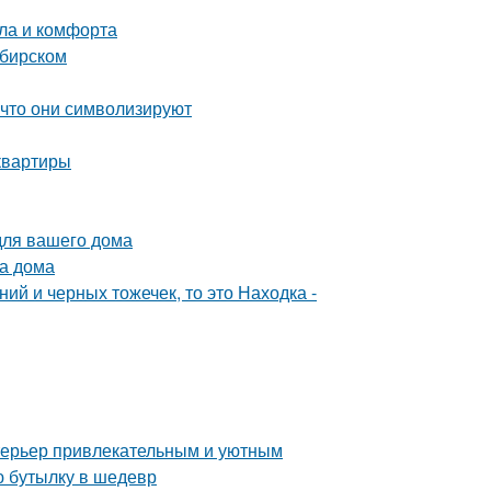
пла и комфорта
ибирском
 что они символизируют
квартиры
для вашего дома
ва дома
ий и черных тожечек, то это Находка -
интерьер привлекательным и уютным
ю бутылку в шедевр