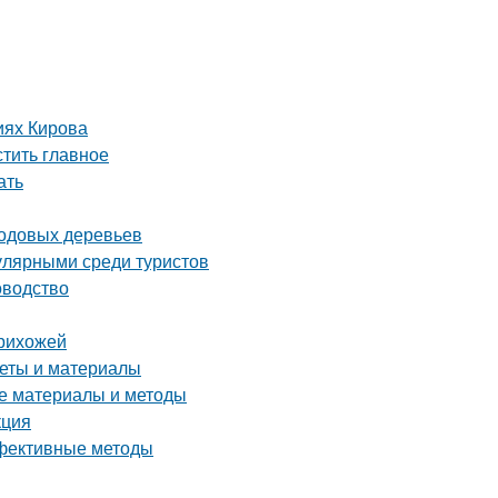
иях Кирова
тить главное
ать
лодовых деревьев
улярными среди туристов
оводство
прихожей
веты и материалы
ие материалы и методы
кция
ффективные методы