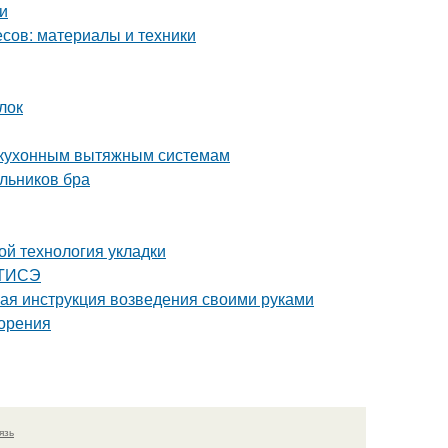
и
сов: материалы и техники
лок
к кухонным вытяжным системам
льников бра
ой технология укладки
 ТИСЭ
ая инструкция возведения своими руками
зорения
язь