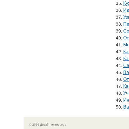
35.
Ку
36.
Ид
37.
Уз
38.
Пе
39.
Со
40.
Ос
41.
Мо
42.
Ка
43.
Ка
44.
Св
45.
Ва
46.
От
47.
Ка
48.
Уч
49.
Ин
50.
Ва
© 2026 Дизайн интерьера