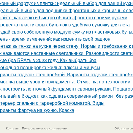
хонный фартук из плитки: идеальный выбор для вашей кухн
еальный выбор для подшивки фронтонных и карнизных све
найте, как легко и быстро обшить фронтон своими руками
ределка пластиковых бутылок в удобную сумочку для лета
здай свою собственную модную сумку из пластиковых буты
ень - время изменений: как изменить свой рацион
нтаж вытяжки на кухне через стену. Нормы и требования 
к называются настенные светильники. Разновидности свети
кие бра БРАть в 2023 году. Как выбрать бра
ободная планировка жилья: плюсы и минусы
рианты отделок стен пробкой. Варианты отделки стен пробк
мостка выше уровня фундамента. Отмостка по технологии
к построить ленточный фундамент своими руками. Пошагов
итывайте бюджет: как сделать современный ремонт без ра
терьер спальни с гардеробной комнатой. Виды
рианты фартука на кухню. Краска
Контакты
Пользовательское соглашение
Обратная св