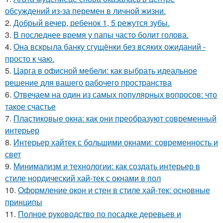
обсуждений из-за перемен в личной жизни.
2.
Добрый вечер, ребенок 1, 5 режутся зубы.
3.
В последнее время у папы часто болит голова.
4.
Она вскрыла банку сгущёнки без всяких ожиданий -
просто к чаю.
5.
Царга в офисной мебели: как выбрать идеальное
решение для вашего рабочего пространства
6.
Отвечаем на один из самых популярных вопросов: что
такое счастье
7.
Пластиковые окна: как они преобразуют современный
интерьер
8.
Интерьер хайтек с большими окнами: современность и
свет
9.
Минимализм и технологии: как создать интерьер в
стиле нордический хай-тек с окнами в пол
10.
Оформление окон и стен в стиле хай-тек: основные
принципы
11.
Полное руководство по посадке деревьев и