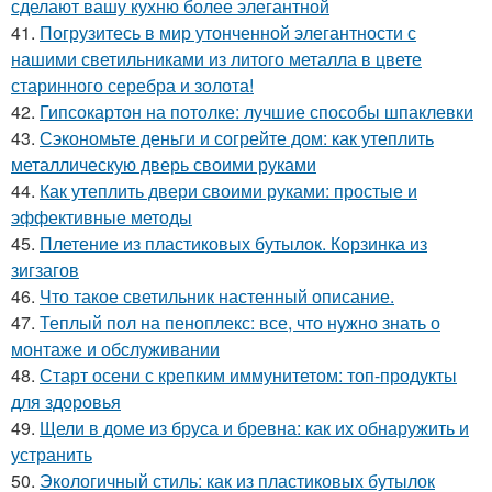
сделают вашу кухню более элегантной
41.
Погрузитесь в мир утонченной элегантности с
нашими светильниками из литого металла в цвете
старинного серебра и золота!
42.
Гипсокартон на потолке: лучшие способы шпаклевки
43.
Сэкономьте деньги и согрейте дом: как утеплить
металлическую дверь своими руками
44.
Как утеплить двери своими руками: простые и
эффективные методы
45.
Плетение из пластиковых бутылок. Корзинка из
зигзагов
46.
Что такое светильник настенный описание.
47.
Теплый пол на пеноплекс: все, что нужно знать о
монтаже и обслуживании
48.
Старт осени с крепким иммунитетом: топ-продукты
для здоровья
49.
Щели в доме из бруса и бревна: как их обнаружить и
устранить
50.
Экологичный стиль: как из пластиковых бутылок