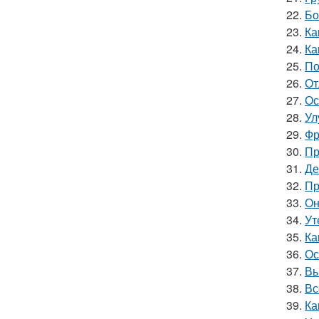
22.
Бо
23.
Ка
24.
Ка
25.
По
26.
От
27.
Ос
28.
Ул
29.
Фр
30.
Пр
31.
Де
32.
Пр
33.
Он
34.
Ут
35.
Ка
36.
Ос
37.
Вы
38.
Вс
39.
Ка