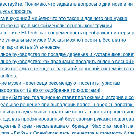
авствуйте. Понимаю, что задавать вопросы о диагнозе в ин
шусь спросить.
га в кухонной мебели: что это такое и для чего она нужна
 такое царга в мягкой мебели: основы конструкции
а в стиле Hi-Tech: как современность преображает интерье
ие уникальные музеи Москвы можно посетить бесплатно
ие парки есть в Ульяновске
лное руководство по посадке деревьев и кустарников: сов
лное руководство: как правильно посадить яблоню весной 
тняя посадка саженцев с закрытой корневой системой: гла
adlines:
кие музеи Череповца рекомендуют посетить туристам
воротка от 19lab от одобренна трихологами!
чему батареи традиционно ставят под окнами: история и с
еальное решение при выпадении волос - набор сывороток "
к выбрать идеальные гаражные ворота: советы профессио
к сделать профилированный брус своими руками: пошагова
джетный крем - несмывашка от бренда 19lab стал моей гла
уппа «Любэ» в Оренбурге: даты концертов и стоимость бил