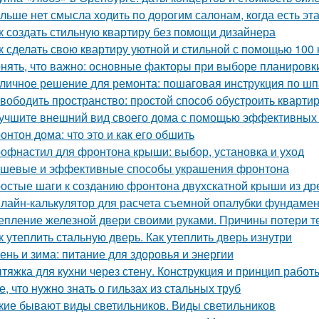
льше нет смысла ходить по дорогим салонам, когда есть э
к создать стильную квартиру без помощи дизайнера
к сделать свою квартиру уютной и стильной с помощью 100 
нять, что важно: основные факторы при выборе планировк
личное решение для ремонта: пошаговая инструкция по шп
вободить пространство: простой способ обустроить кварти
учшите внешний вид своего дома с помощью эффективных
онтон дома: что это и как его обшить
офнастил для фронтона крыши: выбор, установка и уход
шевые и эффективные способы украшения фронтона
остые шаги к созданию фронтона двухскатной крыши из д
лайн-калькулятор для расчета съемной опалубки фундамента
епление железной двери своими руками. Причины потери т
к утеплить стальную дверь. Как утеплить дверь изнутри
ень и зима: питание для здоровья и энергии
тяжка для кухни через стену. Конструкция и принцип работ
е, что нужно знать о гильзах из стальных труб
кие бывают виды светильников. Виды светильников