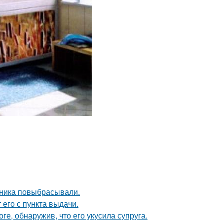
дника повыбрасывали.
 его с пункта выдачи.
ге, обнаружив, что его укусила супруга.