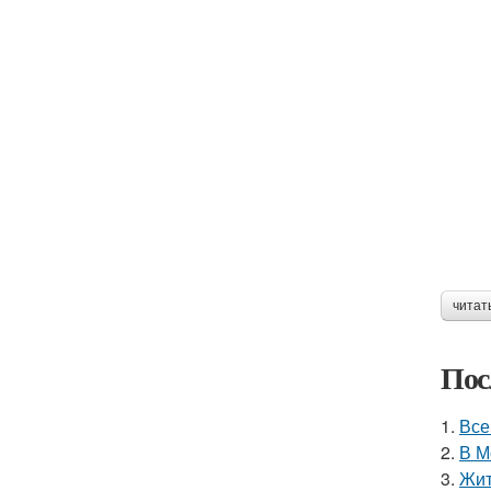
читат
Пос
1.
Все
2.
В М
3.
Жит