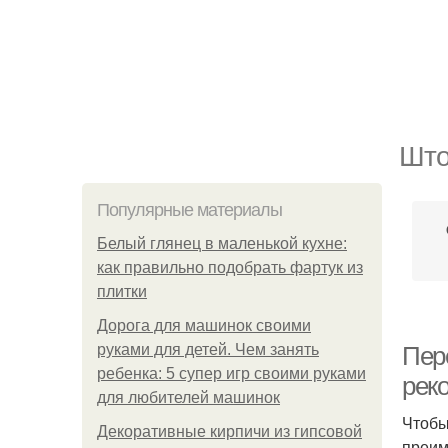
Што
Популярные материалы
Белый глянец в маленькой кухне:
как правильно подобрать фартук из
плитки
Дорога для машинок своими
руками для детей. Чем занять
Пер
ребенка: 5 супер игр своими руками
рек
для любителей машинок
Чтобы
Декоративные кирпичи из гипсовой
преим