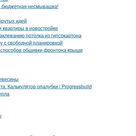
та бюджетная несмывашка!
крутых идей
и квартиры в новостройке
аклеванию потолка из гипсокартона
ру с свободной планировкой
 способов обшивки фронтона крыши
ревесины
. Калькулятор опалубки | Progressbuild
епла
ы