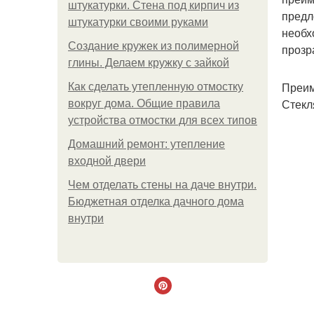
штукатурки. Стена под кирпич из
предл
штукатурки своими руками
необх
Создание кружек из полимерной
прозр
глины. Делаем кружку с зайкой
Преим
Как сделать утепленную отмостку
Стекл
вокруг дома. Общие правила
устройства отмостки для всех типов
Домашний ремонт: утепление
входной двери
Чем отделать стены на даче внутри.
Бюджетная отделка дачного дома
внутри