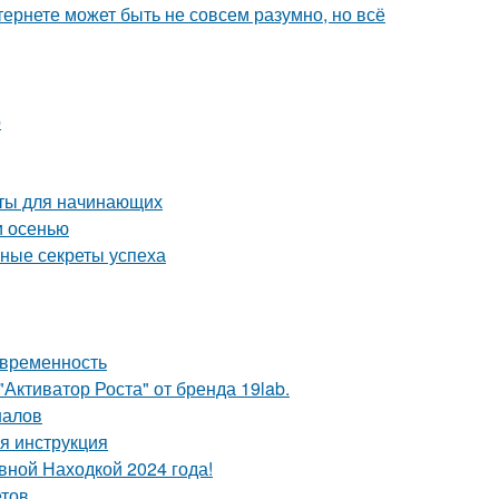
тернете может быть не совсем разумно, но всё
р
еты для начинающих
и осенью
вные секреты успеха
овременность
Активатор Роста" от бренда 19lab.
налов
я инструкция
вной Находкой 2024 года!
етов