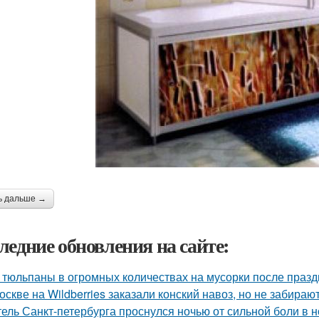
ь дальше →
ледние обновления на сайте:
 тюльпаны в огромных количествах на мусорки после праз
оскве на Wildberries заказали конский навоз, но не забирают
ель Санкт-петербурга проснулся ночью от сильной боли в но