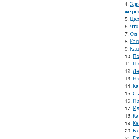
4.
Здр
же ре
5.
Цар
6.
Что
7.
Окн
8.
Как
9.
Как
10.
По
11.
По
12.
Ле
13.
He
14.
Ка
15.
Сы
16.
По
17.
Ид
18.
Ка
19.
Ка
20.
Бю
21.
Гр