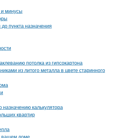
 и минусы
оры
 до пункта назначения
ности
аклеванию потолка из гипсокартона
никами из литого металла в цвете старинного
дома
ми
о назначению калькулятора
ольших квартир
епла
в вашем доме