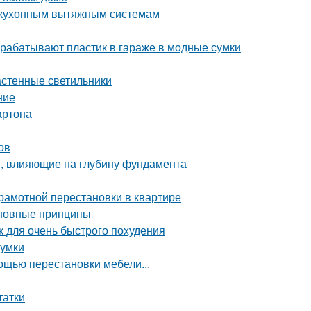
к кухонным вытяжным системам
рерабатывают пластик в гараже в модные сумки
астенные светильники
ние
артона
ов
, влияющие на глубину фундамента
грамотной перестановки в квартире
сновные принципы
ак для очень быстрого похудения
сумки
щью перестановки мебели...
татки