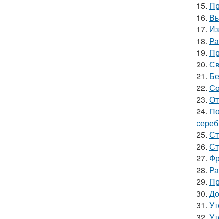
15.
Пр
16.
Вы
17.
Из
18.
Ра
19.
Пр
20.
Св
21.
Бе
22.
Со
23.
От
24.
По
сереб
25.
Ст
26.
Ст
27.
Фр
28.
Ра
29.
Пр
30.
До
31.
Ут
32.
Ут