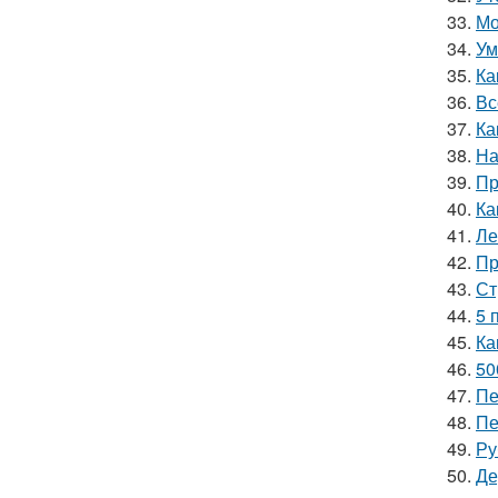
33.
Мо
34.
Ум
35.
Ка
36.
Вс
37.
Ка
38.
На
39.
Пр
40.
Ка
41.
Ле
42.
Пр
43.
Ст
44.
5 
45.
Ка
46.
50
47.
Пе
48.
Пе
49.
Ру
50.
Де