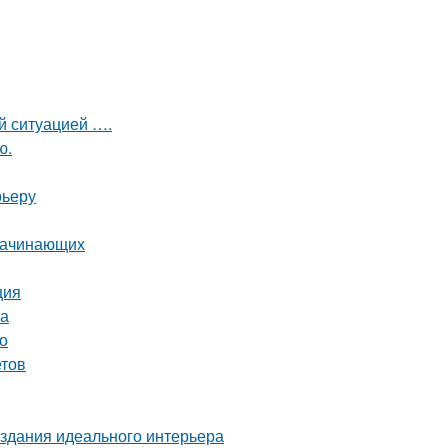
ой ситуацией ….
ю.
рьеру
 начинающих
ция
ма
о
етов
здания идеального интерьера