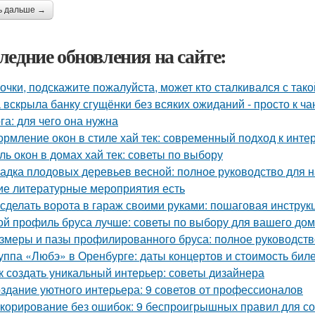
ь дальше →
ледние обновления на сайте:
очки, подскажите пожалуйста, может кто сталкивался с так
 вскрыла банку сгущёнки без всяких ожиданий - просто к ча
га: для чего она нужна
рмление окон в стиле хай тек: современный подход к инте
ль окон в домах хай тек: советы по выбору
адка плодовых деревьев весной: полное руководство для
ие литературные мероприятия есть
 сделать ворота в гараж своими руками: пошаговая инструк
ой профиль бруса лучше: советы по выбору для вашего до
змеры и пазы профилированного бруса: полное руководств
уппа «Любэ» в Оренбурге: даты концертов и стоимость бил
к создать уникальный интерьер: советы дизайнера
здание уютного интерьера: 9 советов от профессионалов
корирование без ошибок: 9 беспроигрышных правил для со