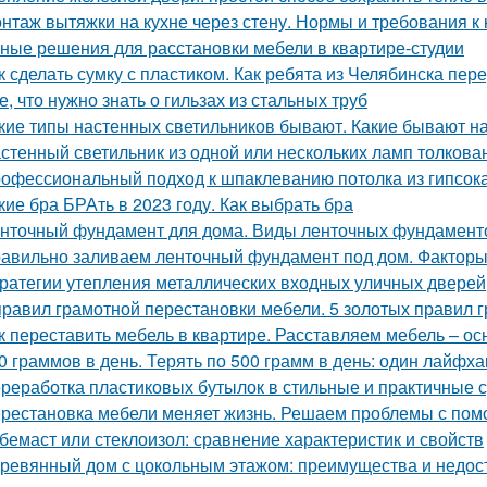
нтаж вытяжки на кухне через стену. Нормы и требования 
ные решения для расстановки мебели в квартире-студии
к сделать сумку с пластиком. Как ребята из Челябинска пе
е, что нужно знать о гильзах из стальных труб
кие типы настенных светильников бывают. Какие бывают н
стенный светильник из одной или нескольких ламп толкова
офессиональный подход к шпаклеванию потолка из гипсок
кие бра БРАть в 2023 году. Как выбрать бра
нточный фундамент для дома. Виды ленточных фундамент
авильно заливаем ленточный фундамент под дом. Факторы
ратегии утепления металлических входных уличных дверей
правил грамотной перестановки мебели. 5 золотых правил 
к переставить мебель в квартире. Расставляем мебель – о
0 граммов в день. Терять по 500 грамм в день: один лайфх
реработка пластиковых бутылок в стильные и практичные 
рестановка мебели меняет жизнь. Решаем проблемы с помо
бемаст или стеклоизол: сравнение характеристик и свойств
ревянный дом с цокольным этажом: преимущества и недос