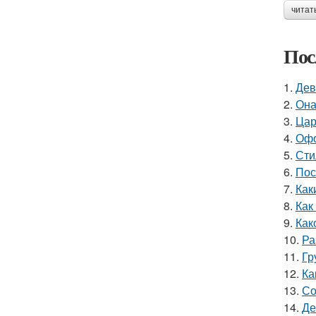
читат
Пос
1.
Дев
2.
Она
3.
Цар
4.
Офо
5.
Сти
6.
Пос
7.
Как
8.
Как
9.
Как
10.
Ра
11.
Гр
12.
Ка
13.
Со
14.
Де