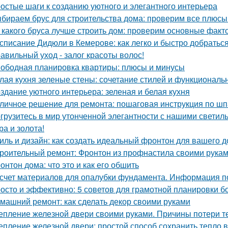
остые шаги к созданию уютного и элегантного интерьера
бираем брус для строительства дома: проверим все плюсы
 какого бруса лучше строить дом: проверим основные факт
списание Дидюли в Кемерове: как легко и быстро добраться
авильный уход - залог красоты волос!
ободная планировка квартиры: плюсы и минусы
лая кухня зеленые стены: сочетание стилей и функциональ
здание уютного интерьера: зеленая и белая кухня
личное решение для ремонта: пошаговая инструкция по шп
грузитесь в мир утонченной элегантности с нашими светиль
ра и золота!
иль и дизайн: как создать идеальный фронтон для вашего 
роительный ремонт: Фронтон из профнастила своими рука
онтон дома: что это и как его обшить
счет материалов для опалубки фундамента. Информация п
осто и эффективно: 5 советов для грамотной планировки б
машний ремонт: как сделать декор своими руками
епление железной двери своими руками. Причины потери т
епление железной двери: простой способ сохранить тепло 