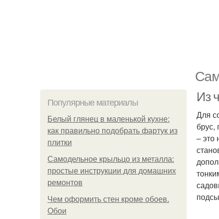
Сам
Из 
Популярные материалы
Для с
Белый глянец в маленькой кухне:
брус,
как правильно подобрать фартук из
– это
плитки
стано
Самодельное крыльцо из металла:
допол
простые инструкции для домашних
тонки
ремонтов
садов
подсы
Чем оформить стен кроме обоев.
Обои