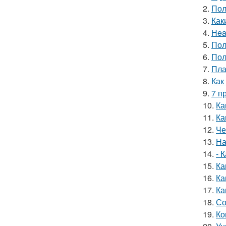
2.
Пол
3.
Как
4.
Hea
5.
Пол
6.
Пол
7.
Пла
8.
Как
9.
7 п
10.
Ка
11.
Ка
12.
Че
13.
На
14.
- 
15.
Ка
16.
Ка
17.
Ка
18.
Со
19.
Ко