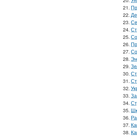
20.
Ун
21.
Пр
22.
Де
23.
Се
24.
Ст
25.
Со
26.
Пр
27.
Со
28.
Эн
29.
Зе
30.
Ст
31.
Ст
32.
Ук
33.
За
34.
Ст
35.
Шк
36.
Ра
37.
Ка
38.
Ка