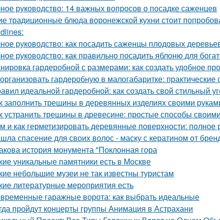
ное руководство: 14 важных вопросов о посадке саженцев
ие традиционные блюда воронежской кухни стоит попробов
dlines:
ное руководство: как посадить саженцы плодовых деревьев
ное руководство: как правильно посадить яблоню для бога
нировка гардеробной с размерами: как создать удобное пр
 организовать гардеробную в малогабаритке: практические 
равил идеальной гардеробной: как создать свой стильный у
к заполнить трещины в деревянных изделиях своими рукам
к устранить трещины в древесине: простые способы своим
м и как герметизировать деревянные поверхности: полное 
шла спасение для своих волос - маску с кератином от бренда
Какова история монумента "Поклонная гора
кие уникальные памятники есть в Москве
кие небольшие музеи не так известны туристам
кие литературные мероприятия есть
временные гаражные ворота: как выбрать идеальные
гда пройдут концерты группы Анимация в Астрахани