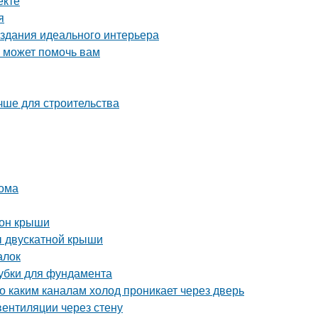
екте
я
здания идеального интерьера
о может помочь вам
чше для строительства
дома
тон крыши
ы двускатной крыши
алок
лубки для фундамента
о каким каналам холод проникает через дверь
вентиляции через стену