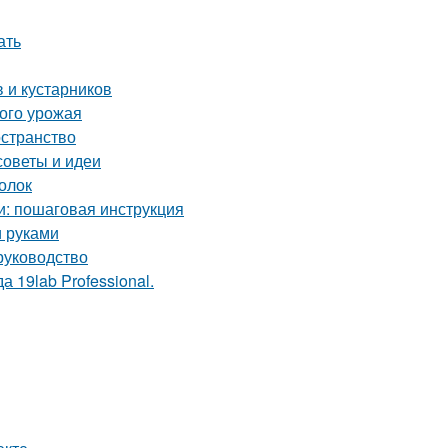
ать
 и кустарников
того урожая
остранство
советы и идеи
голок
и: пошаговая инструкция
и руками
руководство
 19lab Professional.