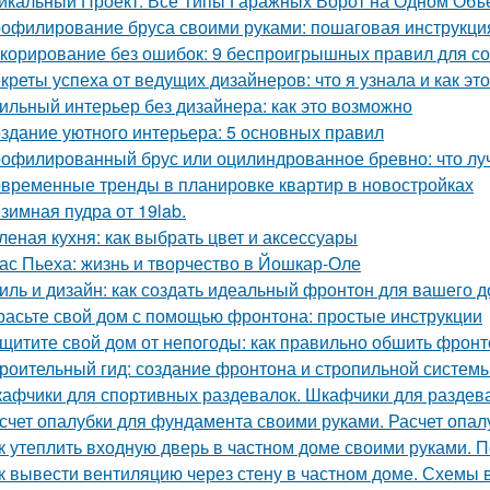
икальный Проект: Все Типы Гаражных Ворот на Одном Объ
офилирование бруса своими руками: пошаговая инструкци
корирование без ошибок: 9 беспроигрышных правил для со
креты успеха от ведущих дизайнеров: что я узнала и как эт
ильный интерьер без дизайнера: как это возможно
здание уютного интерьера: 5 основных правил
офилированный брус или оцилиндрованное бревно: что лу
временные тренды в планировке квартир в новостройках
зимная пудра от 19lab.
леная кухня: как выбрать цвет и аксессуары
ас Пьеха: жизнь и творчество в Йошкар-Оле
иль и дизайн: как создать идеальный фронтон для вашего 
расьте свой дом с помощью фронтона: простые инструкции
щитите свой дом от непогоды: как правильно обшить фрон
роительный гид: создание фронтона и стропильной систем
афчики для спортивных раздевалок. Шкафчики для раздев
счет опалубки для фундамента своими руками. Расчет опа
к утеплить входную дверь в частном доме своими руками. П
к вывести вентиляцию через стену в частном доме. Схемы 