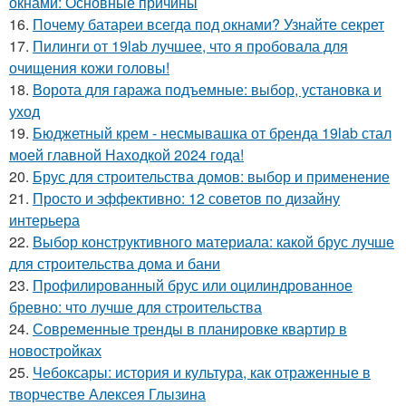
окнами: Основные причины
16.
Почему батареи всегда под окнами? Узнайте секрет
17.
Пилинги от 19lab лучшее, что я пробовала для
очищения кожи головы!
18.
Ворота для гаража подъемные: выбор, установка и
уход
19.
Бюджетный крем - несмывашка от бренда 19lab стал
моей главной Находкой 2024 года!
20.
Брус для строительства домов: выбор и применение
21.
Просто и эффективно: 12 советов по дизайну
интерьера
22.
Выбор конструктивного материала: какой брус лучше
для строительства дома и бани
23.
Профилированный брус или оцилиндрованное
бревно: что лучше для строительства
24.
Современные тренды в планировке квартир в
новостройках
25.
Чебоксары: история и культура, как отраженные в
творчестве Алексея Глызина