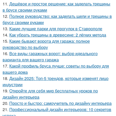
11.
Дешёвое и простое решение: как заделать трещины
в брусе своими руками
12.
Полное руководство: как заделать щели и трещины в
брусе своими руками
13.
Какие лучшие парки для прогулок в Ставрополе
14.
Как убрать трещины в древесине: 2 лёгких метода
15.
Какие бывают ворота для гаража: полное
руководство по выбору
16.
Все виды гаражных ворот: выбор идеального
варианта для вашего гаража
17.
Какой профиль бруса лучше: советы по выбору для
вашего дома
18.
Дизайн 2025: Топ-5 трендов, которые изменят лицо
индустрии
19.
Откройте для себя мир бесплатных уроков по
дизайну интерьера
20.
Просто и быстро: самоучитель по дизайну интерьера
21.
Профессиональный дизайн интерьеров: 10 секретов
успеха