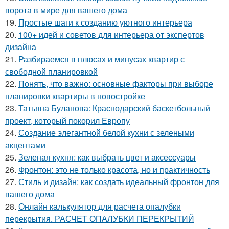
ворота в мире для вашего дома
19.
Простые шаги к созданию уютного интерьера
20.
100+ идей и советов для интерьера от экспертов
дизайна
21.
Разбираемся в плюсах и минусах квартир с
свободной планировкой
22.
Понять, что важно: основные факторы при выборе
планировки квартиры в новостройке
23.
Татьяна Буланова: Краснодарский баскетбольный
проект, который покорил Европу
24.
Создание элегантной белой кухни с зелеными
акцентами
25.
Зеленая кухня: как выбрать цвет и аксессуары
26.
Фронтон: это не только красота, но и практичность
27.
Стиль и дизайн: как создать идеальный фронтон для
вашего дома
28.
Онлайн калькулятор для расчета опалубки
перекрытия. РАСЧЕТ ОПАЛУБКИ ПЕРЕКРЫТИЙ