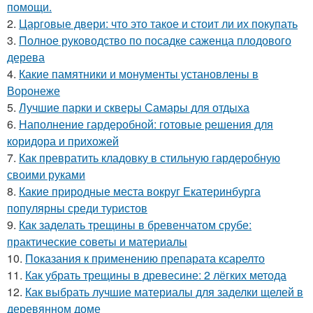
помощи.
2.
Царговые двери: что это такое и стоит ли их покупать
3.
Полное руководство по посадке саженца плодового
дерева
4.
Какие памятники и монументы установлены в
Воронеже
5.
Лучшие парки и скверы Самары для отдыха
6.
Наполнение гардеробной: готовые решения для
коридора и прихожей
7.
Как превратить кладовку в стильную гардеробную
своими руками
8.
Какие природные места вокруг Екатеринбурга
популярны среди туристов
9.
Как заделать трещины в бревенчатом срубе:
практические советы и материалы
10.
Показания к применению препарата ксарелто
11.
Как убрать трещины в древесине: 2 лёгких метода
12.
Как выбрать лучшие материалы для заделки щелей в
деревянном доме