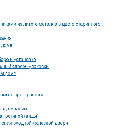
никами из литого металла в цвете старинного
дания
м доме
боре и установке
обный способ упаковки
ом доме
номить пространство
обслуживании
в гостиной (виды)
ления входной железной двери