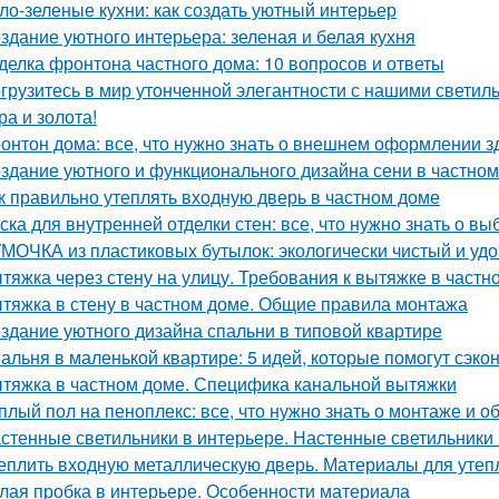
ло-зеленые кухни: как создать уютный интерьер
здание уютного интерьера: зеленая и белая кухня
делка фронтона частного дома: 10 вопросов и ответы
грузитесь в мир утонченной элегантности с нашими светиль
ра и золота!
онтон дома: все, что нужно знать о внешнем оформлении з
здание уютного и функционального дизайна сени в частно
к правильно утеплять входную дверь в частном доме
ска для внутренней отделки стен: все, что нужно знать о вы
МОЧКА из пластиковых бутылок: экологически чистый и уд
тяжка через стену на улицу. Требования к вытяжке в частн
тяжка в стену в частном доме. Общие правила монтажа
здание уютного дизайна спальни в типовой квартире
альня в маленькой квартире: 5 идей, которые помогут сэко
тяжка в частном доме. Специфика канальной вытяжки
плый пол на пеноплекс: все, что нужно знать о монтаже и 
стенные светильники в интерьере. Настенные светильники 
еплить входную металлическую дверь. Материалы для утеп
лая пробка в интерьере. Особенности материала