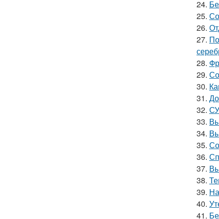
24.
Бе
25.
Со
26.
От
27.
По
сереб
28.
Фр
29.
Со
30.
Ка
31.
До
32.
СУ
33.
Вы
34.
Вы
35.
Со
36.
Сп
37.
Вы
38.
Те
39.
На
40.
Ут
41.
Бе