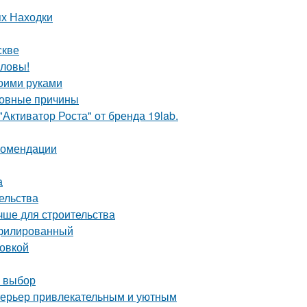
ях Находки
скве
оловы!
воими руками
новные причины
Активатор Роста" от бренда 19lab.
екомендации
а
ельства
чше для строительства
офилированный
ровкой
й выбор
интерьер привлекательным и уютным