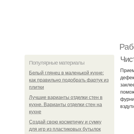
Раб
Чист
Популярные материалы
Прием
Белый глянец в маленькой кухне:
дефек
как правильно подобрать фартук из
закле
плитки
помож
Лучшие варианты отделки стен в
фурни
кухне. Варианты отделки стен на
вздут
кухне
Создай свою косметичку и сумку
для игр из пластиковых бутылок