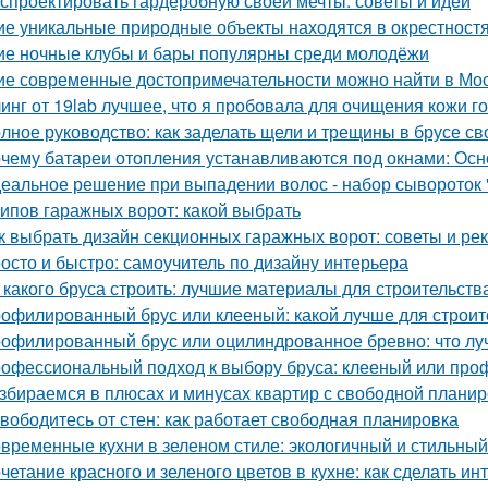
 спроектировать гардеробную своей мечты: советы и идеи
ие уникальные природные объекты находятся в окрестност
ие ночные клубы и бары популярны среди молодёжи
ие современные достопримечательности можно найти в Мо
инг от 19lab лучшее, что я пробовала для очищения кожи г
лное руководство: как заделать щели и трещины в брусе с
чему батареи отопления устанавливаются под окнами: Ос
еальное решение при выпадении волос - набор сывороток "
типов гаражных ворот: какой выбрать
к выбрать дизайн секционных гаражных ворот: советы и р
осто и быстро: самоучитель по дизайну интерьера
 какого бруса строить: лучшие материалы для строительств
офилированный брус или клееный: какой лучше для строит
офилированный брус или оцилиндрованное бревно: что лу
офессиональный подход к выбору бруса: клееный или пр
збираемся в плюсах и минусах квартир с свободной плани
вободитесь от стен: как работает свободная планировка
временные кухни в зеленом стиле: экологичный и стильны
четание красного и зеленого цветов в кухне: как сделать 