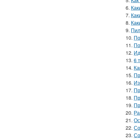
5.
Как
6.
Как
7.
Как
8.
Как
9.
Пил
10.
По
11.
По
12.
Ид
13.
6 
14.
Ка
15.
Пр
16.
Из
17.
Пр
18.
Пр
19.
Пр
20.
Ра
21.
Ос
22.
Со
23.
Со