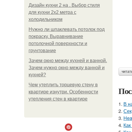
Дизайн кухни 2 на . Выбор стиля
для кухни 2х2 метра с
холодильником
Нужно ли шпаклевать потолок под
покраску. Выравнивание
потолочной поверхности и
грунтование
Зачем окно между кухней и ванной.
Зачем нужно окно между ванной и
читат
кухней?
Чем утеплить торцевую стену в
Пос
квартире изнутри. Особенности
утепления стен в квартире
1.
В н
2.
Сек
3.
Hea
4.
Как