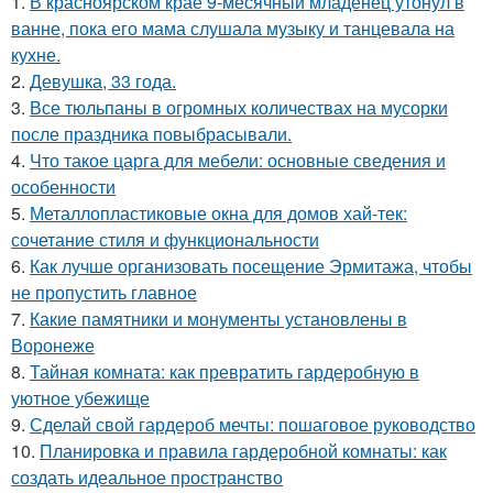
1.
В красноярском крае 9-месячный младенец утонул в
ванне, пока его мама слушала музыку и танцевала на
кухне.
2.
Девушка, 33 года.
3.
Все тюльпаны в огромных количествах на мусорки
после праздника повыбрасывали.
4.
Что такое царга для мебели: основные сведения и
особенности
5.
Металлопластиковые окна для домов хай-тек:
сочетание стиля и функциональности
6.
Как лучше организовать посещение Эрмитажа, чтобы
не пропустить главное
7.
Какие памятники и монументы установлены в
Воронеже
8.
Тайная комната: как превратить гардеробную в
уютное убежище
9.
Сделай свой гардероб мечты: пошаговое руководство
10.
Планировка и правила гардеробной комнаты: как
создать идеальное пространство