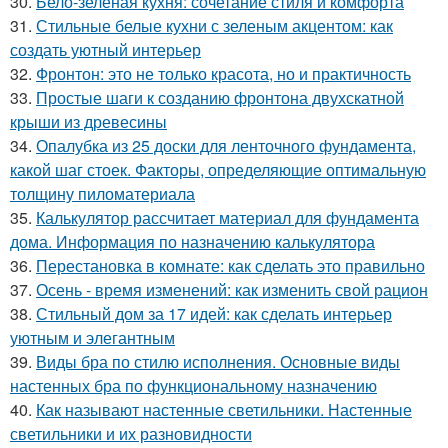
30.
Бело-зеленая кухня: сочетание стиля и комфорта
31.
Стильные белые кухни с зеленым акцентом: как
создать уютный интерьер
32.
Фронтон: это не только красота, но и практичность
33.
Простые шаги к созданию фронтона двухскатной
крыши из древесины
34.
Опалубка из 25 доски для ленточного фундамента,
какой шаг стоек. Факторы, определяющие оптимальную
толщину пиломатериала
35.
Калькулятор рассчитает материал для фундамента
дома. Информация по назначению калькулятора
36.
Перестановка в комнате: как сделать это правильно
37.
Осень - время изменений: как изменить свой рацион
38.
Стильный дом за 17 идей: как сделать интерьер
уютным и элегантным
39.
Виды бра по стилю исполнения. Основные виды
настенных бра по функциональному назначению
40.
Как называют настенные светильники. Настенные
светильники и их разновидности