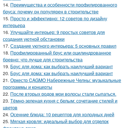
14.
Преимущества и особенности профилированного
бруса: почему он популярен в строительстве
15.
Просто и эффективно: 12 советов по дизайну
интерьера
16.
Улучшайте интерьер: 9 простых советов для
создания уютной обстановки
17.
Создание уютного интерьера: 5 основных правил
18.
Профилированный брус или оцилиндрованное
бревно: что лучше для строительства
19.
Брус для дома: как выбрать наилучший вариант
20.
Брус для дома: как выбрать наилучший вариант
21.
Оркестр CAGMO Набережные Челны: музыкальные
программы и концерты
22.
После вторых родов мои волосы стали сыпаться.
23.
Тёмно-зеленая кухня с белым: сочетание стилей и
цветов
24.
Осенние блюда: 10 рецептов для холодных дней
25.
Мягкая кровля: идеальный выбор для отделок