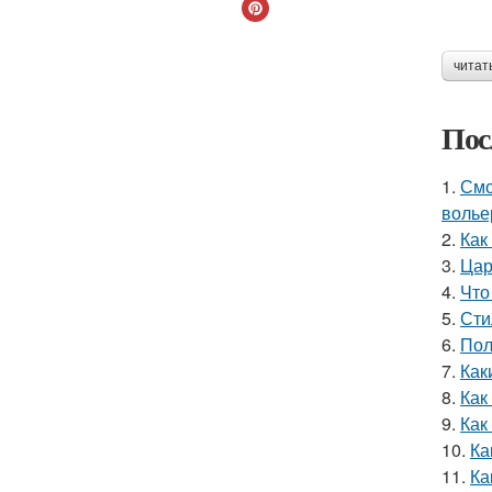
читат
Пос
1.
Смо
волье
2.
Как
3.
Цар
4.
Что
5.
Сти
6.
Пол
7.
Как
8.
Как
9.
Как
10.
Ка
11.
Ка