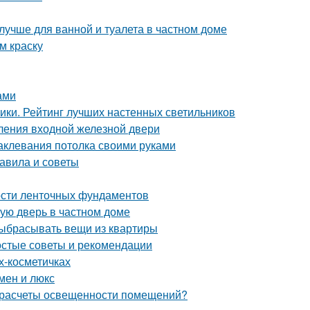
лучше для ванной и туалета в частном доме
м краску
ами
ники. Рейтинг лучших настенных светильников
ления входной железной двери
аклевания потолка своими руками
равила и советы
ости ленточных фундаментов
ную дверь в частном доме
выбрасывать вещи из квартиры
ростые советы и рекомендации
х-косметичках
мен и люкс
 расчеты освещенности помещений?