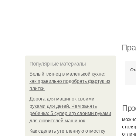
Пра
Популярные материалы
Ст
Белый глянец в маленькой кухне:
как правильно подобрать фартук из
плитки
Дорога для машинок своими
руками для детей. Чем занять
Про
ребенка: 5 супер игр своими руками
можно
для любителей машинок
столя
Как сделать утепленную отмостку
отлич