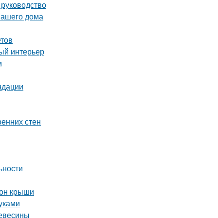
 руководство
вашего дома
етов
ный интерьер
м
ндации
ренних стен
ьности
тон крыши
уками
ревесины