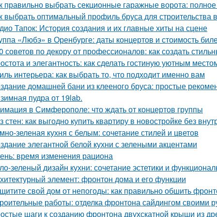
к правильно выбрать секционные гаражные ворота: полное
к выбрать оптимальный профиль бруса для строительства 
дио Тапок: История создания и их главные хиты на сцене
уппа «Любэ» в Оренбурге: даты концертов и стоимость бил
0 советов по декору от профессионалов: как создать стиль
остота и элегантность: как сделать гостиную уютным место
иль интерьера: как выбрать то, что подходит именно вам
здание домашней бани из клееного бруса: простые рекоме
зимная пудра от 19lab.
имация в Симферополе: что ждать от концертов группы
з стен: как выгодно купить квартиру в новостройке без внут
мно-зеленая кухня с белым: сочетание стилей и цветов
здание элегантной белой кухни с зелеными акцентами
ень: время изменения рациона
ло-зеленый дизайн кухни: сочетание эстетики и функционал
хитектурный элемент: фронтон дома и его функции
щитите свой дом от непогоды: как правильно обшить фрон
роительные работы: отделка фронтона сайдингом своими р
остые шаги к созданию фронтона двухскатной крыши из д