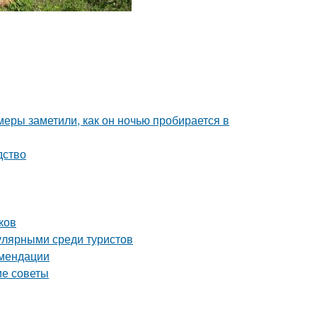
амеры заметили, как он ночью пробирается в
дство
ков
улярными среди туристов
омендации
ие советы