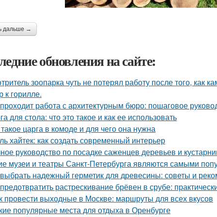
ь дальше →
ледние обновления на сайте:
тритель зоопарка чуть не потерял работу после того, как к
р к горилле.
 проходит работа с архитектурным бюро: пошаговое руково
га для стола: что это такое и как ее использовать
 такое царга в комоде и для чего она нужна
ль хайтек: как создать современный интерьер
ное руководство по посадке саженцев деревьев и кустарни
ие музеи и театры Санкт-Петербурга являются самыми поп
 выбрать надежный герметик для древесины: советы и рек
 предотвратить растрескивание брёвен в срубе: практическ
к провести выходные в Москве: маршруты для всех вкусов
кие популярные места для отдыха в Оренбурге