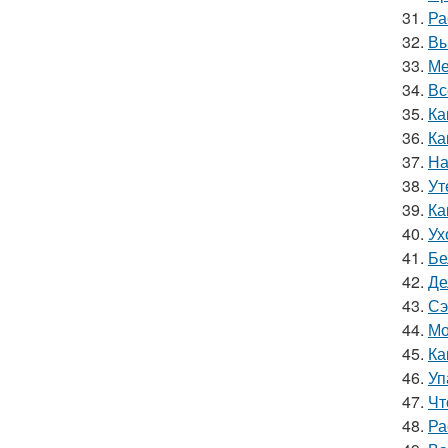
31.
Ра
32.
Вы
33.
Ме
34.
Вс
35.
Ка
36.
Ка
37.
На
38.
Ут
39.
Ка
40.
Ух
41.
Бе
42.
Де
43.
Сэ
44.
Мо
45.
Ка
46.
Уп
47.
Чт
48.
Ра