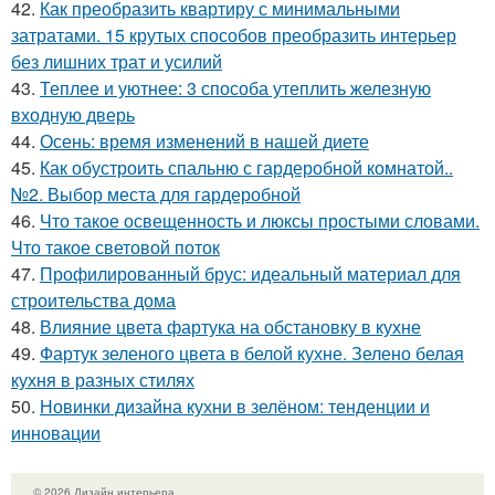
42.
Как преобразить квартиру с минимальными
затратами. 15 крутых способов преобразить интерьер
без лишних трат и усилий
43.
Теплее и уютнее: 3 способа утеплить железную
входную дверь
44.
Осень: время изменений в нашей диете
45.
Как обустроить спальню с гардеробной комнатой..
№2. Выбор места для гардеробной
46.
Что такое освещенность и люксы простыми словами.
Что такое световой поток
47.
Профилированный брус: идеальный материал для
строительства дома
48.
Влияние цвета фартука на обстановку в кухне
49.
Фартук зеленого цвета в белой кухне. Зелено белая
кухня в разных стилях
50.
Новинки дизайна кухни в зелёном: тенденции и
инновации
© 2026 Дизайн интерьера