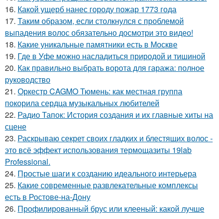
16.
Какой ущерб нанес городу пожар 1773 года
17.
Таким образом, если столкнулся с проблемой
выпадения волос обязательно досмотри это видео!
18.
Какие уникальные памятники есть в Москве
19.
Где в Уфе можно насладиться природой и тишиной
20.
Как правильно выбрать ворота для гаража: полное
руководство
21.
Оркестр CAGMO Тюмень: как местная группа
покорила сердца музыкальных любителей
22.
Радио Тапок: История создания и их главные хиты на
сцене
23.
Раскрываю секрет своих гладких и блестящих волос -
это всё эффект использования термощазиты 19lab
Professional.
24.
Простые шаги к созданию идеального интерьера
25.
Какие современные развлекательные комплексы
есть в Ростове-на-Дону
26.
Профилированный брус или клееный: какой лучше