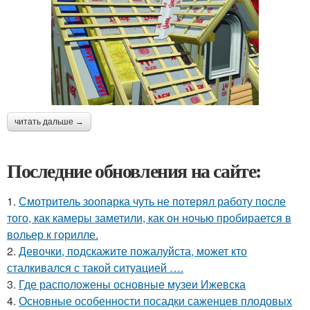
читать дальше →
Последние обновления на сайте:
1.
Смотритель зоопарка чуть не потерял работу после
того, как камеры заметили, как он ночью пробирается в
вольер к горилле.
2.
Девочки, подскажите пожалуйста, может кто
сталкивался с такой ситуацией ….
3.
Где расположены основные музеи Ижевска
4.
Основные особенности посадки саженцев плодовых