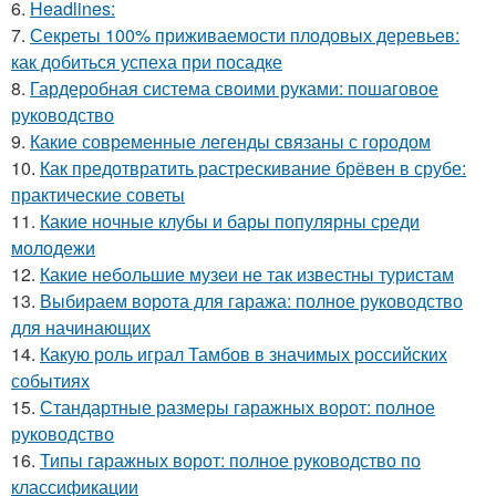
6.
Headlines:
7.
Секреты 100% приживаемости плодовых деревьев:
как добиться успеха при посадке
8.
Гардеробная система своими руками: пошаговое
руководство
9.
Какие современные легенды связаны с городом
10.
Как предотвратить растрескивание брёвен в срубе:
практические советы
11.
Какие ночные клубы и бары популярны среди
молодежи
12.
Какие небольшие музеи не так известны туристам
13.
Выбираем ворота для гаража: полное руководство
для начинающих
14.
Какую роль играл Тамбов в значимых российских
событиях
15.
Стандартные размеры гаражных ворот: полное
руководство
16.
Типы гаражных ворот: полное руководство по
классификации