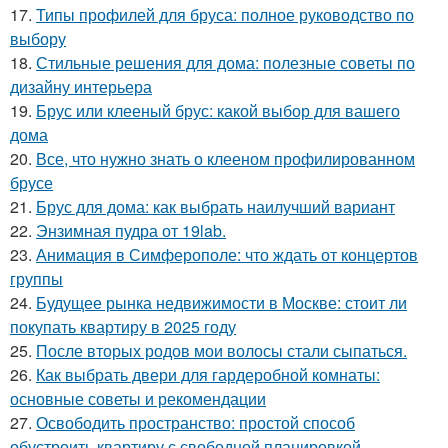
17.
Типы профилей для бруса: полное руководство по
выбору
18.
Стильные решения для дома: полезные советы по
дизайну интерьера
19.
Брус или клееный брус: какой выбор для вашего
дома
20.
Все, что нужно знать о клееном профилированном
брусе
21.
Брус для дома: как выбрать наилучший вариант
22.
Энзимная пудра от 19lab.
23.
Анимация в Симферополе: что ждать от концертов
группы
24.
Будущее рынка недвижимости в Москве: стоит ли
покупать квартиру в 2025 году
25.
После вторых родов мои волосы стали сыпаться.
26.
Как выбрать двери для гардеробной комнаты:
основные советы и рекомендации
27.
Освободить пространство: простой способ
обустроить квартиру с свободной планировкой