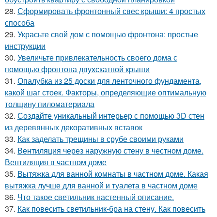
28.
Сформировать фронтонный свес крыши: 4 простых
способа
29.
Украсьте свой дом с помощью фронтона: простые
инструкции
30.
Увеличьте привлекательность своего дома с
помощью фронтона двухскатной крыши
31.
Опалубка из 25 доски для ленточного фундамента,
какой шаг стоек. Факторы, определяющие оптимальную
толщину пиломатериала
32.
Создайте уникальный интерьер с помощью 3D стен
из деревянных декоративных вставок
33.
Как заделать трещины в срубе своими руками
34.
Вентиляция через наружную стену в честном доме.
Вентиляция в частном доме
35.
Вытяжка для ванной комнаты в частном доме. Какая
вытяжка лучше для ванной и туалета в частном доме
36.
Что такое светильник настенный описание.
37.
Как повесить светильник-бра на стену. Как повесить