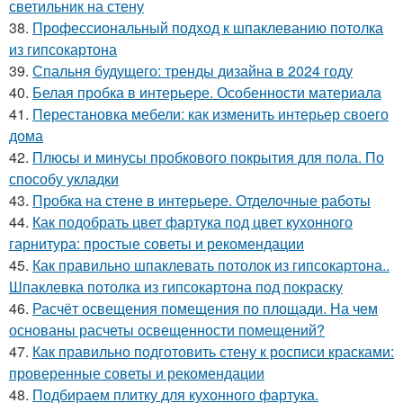
светильник на стену
38.
Профессиональный подход к шпаклеванию потолка
из гипсокартона
39.
Спальня будущего: тренды дизайна в 2024 году
40.
Белая пробка в интерьере. Особенности материала
41.
Перестановка мебели: как изменить интерьер своего
дома
42.
Плюсы и минусы пробкового покрытия для пола. По
способу укладки
43.
Пробка на стене в интерьере. Отделочные работы
44.
Как подобрать цвет фартука под цвет кухонного
гарнитура: простые советы и рекомендации
45.
Как правильно шпаклевать потолок из гипсокартона..
Шпаклевка потолка из гипсокартона под покраску
46.
Расчёт освещения помещения по площади. На чем
основаны расчеты освещенности помещений?
47.
Как правильно подготовить стену к росписи красками:
проверенные советы и рекомендации
48.
Подбираем плитку для кухонного фартука.