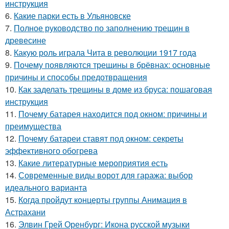
инструкция
6.
Какие парки есть в Ульяновске
7.
Полное руководство по заполнению трещин в
древесине
8.
Какую роль играла Чита в революции 1917 года
9.
Почему появляются трещины в брёвнах: основные
причины и способы предотвращения
10.
Как заделать трещины в доме из бруса: пошаговая
инструкция
11.
Почему батарея находится под окном: причины и
преимущества
12.
Почему батареи ставят под окном: секреты
эффективного обогрева
13.
Какие литературные мероприятия есть
14.
Современные виды ворот для гаража: выбор
идеального варианта
15.
Когда пройдут концерты группы Анимация в
Астрахани
16.
Элвин Грей Оренбург: Икона русской музыки