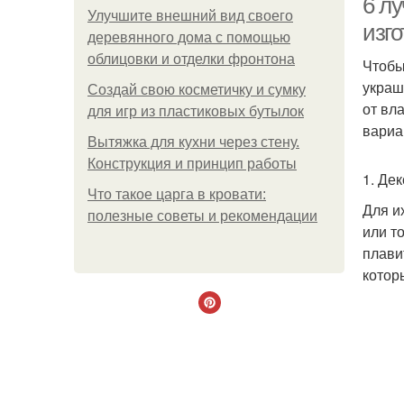
6 л
Улучшите внешний вид своего
изг
деревянного дома с помощью
облицовки и отделки фронтона
Чтобы
украш
Создай свою косметичку и сумку
от вл
для игр из пластиковых бутылок
вариа
Вытяжка для кухни через стену.
Конструкция и принцип работы
1. Де
Что такое царга в кровати:
Для и
полезные советы и рекомендации
или т
плави
котор