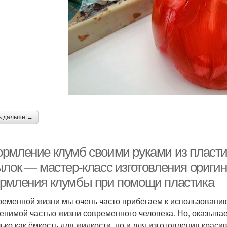
ь дальше →
рмление клумб своими руками из пласти
ылок — мастер-класс изготовления ориги
рмления клумбы при помощи пластика
ременной жизни мы очень часто прибегаем к использованию
енимой частью жизни современного человека. Но, оказывае
лько как ёмкость для жидкости, но и для изготовления краси