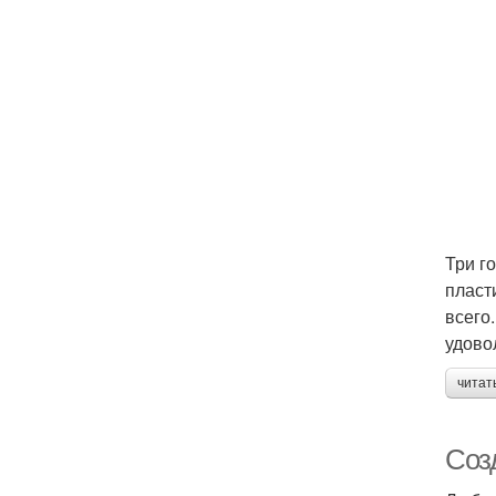
Три г
пласт
всего
удово
читат
Соз