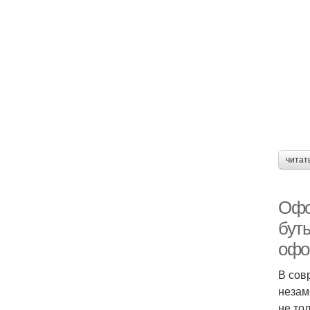
читат
Офо
бут
офо
В сов
незам
не то