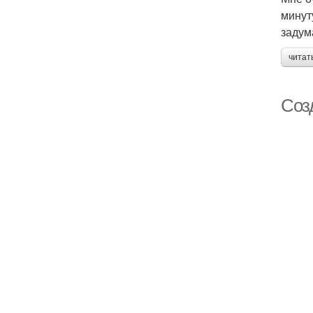
минут
задум
читат
Соз