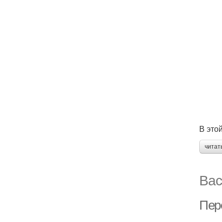
В это
читат
Вас
Пер