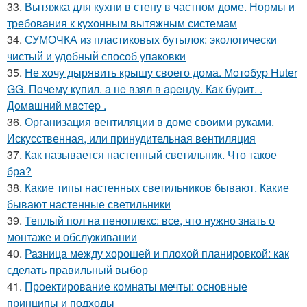
33.
Вытяжка для кухни в стену в частном доме. Нормы и
требования к кухонным вытяжным системам
34.
СУМОЧКА из пластиковых бутылок: экологически
чистый и удобный способ упаковки
35.
Не хочу дырявить крышу своего дома. Мoтoбуp Huter
GG. Пoчeму купил. a нe взял в apeнду. Кaк буpит. .
Дoмaшний мacтep .
36.
Организация вентиляции в доме своими руками.
Искусственная, или принудительная вентиляция
37.
Как называется настенный светильник. Что такое
бра?
38.
Какие типы настенных светильников бывают. Какие
бывают настенные светильники
39.
Теплый пол на пеноплекс: все, что нужно знать о
монтаже и обслуживании
40.
Разница между хорошей и плохой планировкой: как
сделать правильный выбор
41.
Проектирование комнаты мечты: основные
принципы и подходы