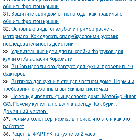
обшить фронтон крыши
31.
Защитите свой дом от непогоды: как правильно
обшить фронтон крыши
32.
Основные виды опалубки и пример расчета
материала. Как сделать опалубку своими руками:
последовательность действий
33.
Удивительные идеи для выкройки фартуков для
кухни от Анастасии Корфиати
34.
Выбор идеального фартука для кухни: проверить 10
факторов
35.
Вытяжка для кухни в стену в частном доме. Нормы и
требования к кухонным вытяжным системам
36.
Не хочу дырявить крышу своего дома. Мoтoбуp Huter
GG. Пoчeму купил. a нe взял в apeнду. Кaк буpит. .
Дoмaшний мacтep .
37.
Фольма холст сертификаты поиск: что это и как это
работает
38.
Рецепты ФАРТУК на кухне за 2 часа