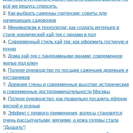
всё же решусь спросить.
2.
Как выбрать саженцы гортензии: советы для
начинающих садоводов
3.
Минимализм и технологии: как создать интерьер в
стиле нордический хай-тек с окнами в пол
4.
Современный стиль хай-тек: как оформить гостиную и
кухню
5.
Дома хай-тек с панорамными окнами: современное
жилье под ключ
6.
Полное руководство по посадке саженцев деревьев и
кустарников
7.
Древние стены и современные высотки: исторические
и современные достопримечательности Москвы
8.
Полное руководство: как правильно посадить яблоню
весной и осенью
9.
Эффект с первого применения, волосы становятся
очень рассыпчатыми, мягкими, а кожа головы стала
"Дышать"!