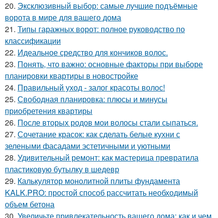
20.
Эксклюзивный выбор: самые лучшие подъёмные
ворота в мире для вашего дома
21.
Типы гаражных ворот: полное руководство по
классификации
22.
Идеальное средство для кончиков волос.
23.
Понять, что важно: основные факторы при выборе
планировки квартиры в новостройке
24.
Правильный уход - залог красоты волос!
25.
Свободная планировка: плюсы и минусы
приобретения квартиры
26.
После вторых родов мои волосы стали сыпаться.
27.
Сочетание красок: как сделать белые кухни с
зелеными фасадами эстетичными и уютными
28.
Удивительный ремонт: как мастерица превратила
пластиковую бутылку в шедевр
29.
Калькулятор монолитной плиты фундамента
KALK.PRO: простой способ рассчитать необходимый
объем бетона
30.
Увеличьте привлекательность вашего дома: как и чем