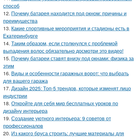
способ
12.
Почему батарея находится под окном: причины и
преимущества
13.
Какие спортивные мероприятия и стадионы есть в
Екатеринбурге
14.
Таким образом, если столкнулся с проблемой
выпадения волос обязательно досмотри это видео!
15.
Почему батареи ставят внизу под окнами: физика за
этим
16.
Виды и особенности гаражных ворот: что выбрать
для вашего гаража
17.
Дизайн 2025: Топ-5 трендов, которые изменят лицо
индустрии
18.
Откройте для себя мир бесплатных уроков по
дизайну интерьера
19.
Создание уютного интерьера: 9 советов от
профессионалов
20.
Из какого бруса строить: лучшие материалы для