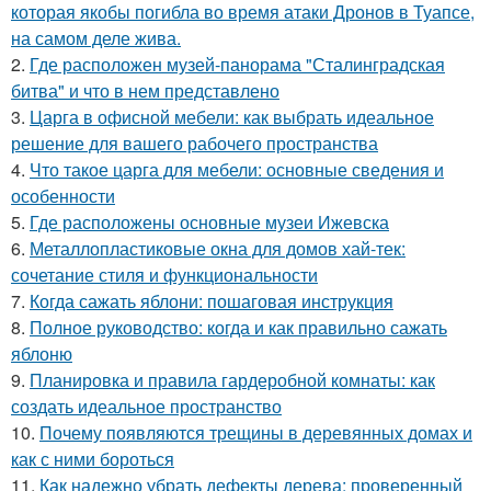
которая якобы погибла во время атаки Дронов в Туапсе,
на самом деле жива.
2.
Где расположен музей-панорама "Сталинградская
битва" и что в нем представлено
3.
Царга в офисной мебели: как выбрать идеальное
решение для вашего рабочего пространства
4.
Что такое царга для мебели: основные сведения и
особенности
5.
Где расположены основные музеи Ижевска
6.
Металлопластиковые окна для домов хай-тек:
сочетание стиля и функциональности
7.
Когда сажать яблони: пошаговая инструкция
8.
Полное руководство: когда и как правильно сажать
яблоню
9.
Планировка и правила гардеробной комнаты: как
создать идеальное пространство
10.
Почему появляются трещины в деревянных домах и
как с ними бороться
11.
Как надежно убрать дефекты дерева: проверенный