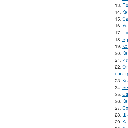
13.
По
14.
Ка
15.
Сд
16.
Ун
17.
По
18.
Бр
19.
Ка
20.
Ка
21.
Из
22.
От
прост
23.
Кв
24.
Бе
25.
Сф
26.
Ка
27.
Со
28.
Шк
29.
Ка