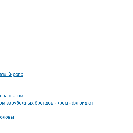
иях Кирова
г за шагом
 зарубежных брендов - крем - флюид от
головы!