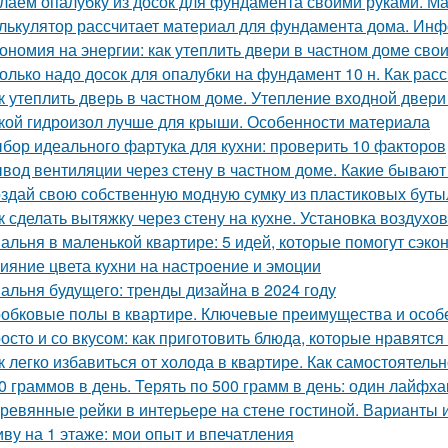
лаем опалубку из досок для фундамента своими руками. М
лькулятор рассчитает материал для фундамента дома. Инф
ономия на энергии: как утеплить двери в частном доме сво
олько надо досок для опалубки на фундамент 10 н. Как рас
к утеплить дверь в частном доме. Утепление входной двери
кой гидроизол лучше для крыши. Особенности материала
бор идеального фартука для кухни: проверить 10 факторов
вод вентиляции через стену в частном доме. Какие бываю
здай свою собственную модную сумку из пластиковых буты
к сделать вытяжку через стену на кухне. Установка воздухо
альня в маленькой квартире: 5 идей, которые помогут сэко
ияние цвета кухни на настроение и эмоции
альня будущего: тренды дизайна в 2024 году
обковые полы в квартире. Ключевые преимущества и особ
осто и со вкусом: как приготовить блюда, которые нравятся
к легко избавиться от холода в квартире. Как самостоятель
0 граммов в день. Терять по 500 грамм в день: один лайфх
ревянные рейки в интерьере на стене гостиной. Варианты
ву на 1 этаже: мои опыт и впечатления