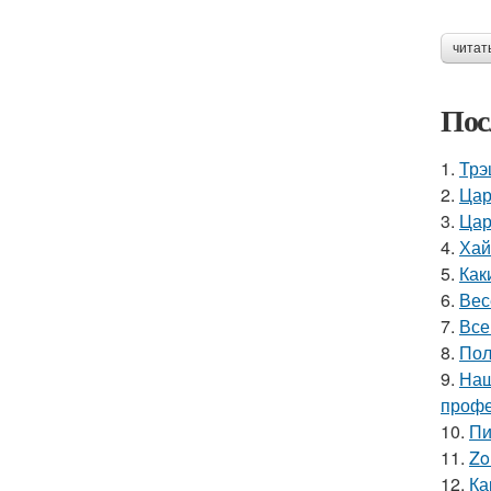
читат
Пос
1.
Трэ
2.
Цар
3.
Цар
4.
Хай
5.
Как
6.
Вес
7.
Все
8.
Пол
9.
Наш
профе
10.
Пи
11.
Zo
12.
Ка