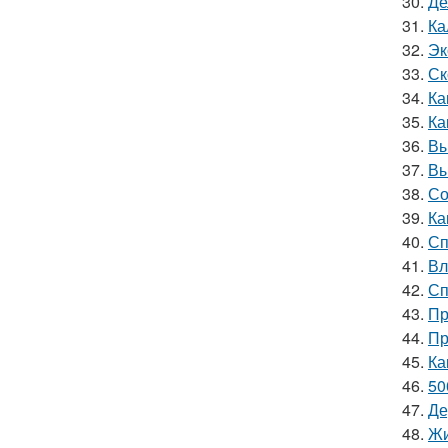
30.
Де
31.
Ка
32.
Эк
33.
Ск
34.
Ка
35.
Ка
36.
Вы
37.
Вы
38.
Со
39.
Ка
40.
Сп
41.
Вл
42.
Сп
43.
Пр
44.
Пр
45.
Ка
46.
50
47.
Де
48.
Жи