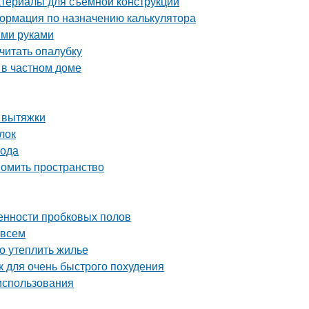
атериалы для съемной конструкции
ормация по назначению калькулятора
ими руками
считать опалубку
 в частном доме
т вытяжки
лок
вода
номить пространство
енности пробковых полов
 всем
но утеплить жилье
ак для очень быстрого похудения
 использования