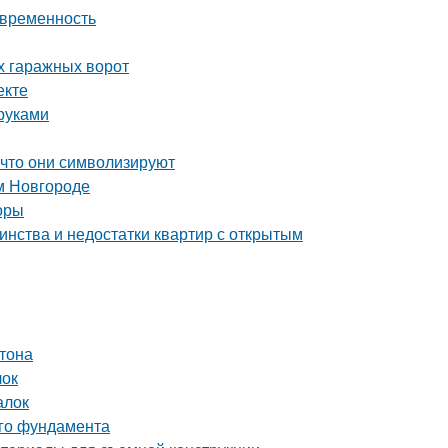
овременность
х гаражных ворот
екте
руками
 что они символизируют
м Новгороде
оры
инства и недостатки квартир с открытым
тона
лок
алок
ого фундамента