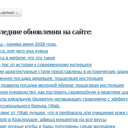
ь дальше →
ледние обновления на сайте:
ш - паника июня 2026 года.
га: для чего она нужна
га в мебели: что это такое
-тек: от истории к современному интерьеру
ие архитектурные стили представлены в исторических здан
енняя посадка деревьев: пошаговая инструкция
 правила посадки молодой яблони: пошаговая инструкция
ное руководство: как построить гардеробную в квартире ша
ла идеальную бюджетну несмывашку сравнимую с эффектом
ссионального бренда 19lab.
линг от 19lab лучшее, что я пробовала для очищения кожи 
loto в Краснодаре: афиша концертов на все вкусы
кие ночные клубы и бары популярны среди молодежи