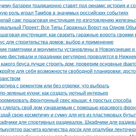
чему батареи традиционно ставят под окнами: история и с
кую роль играл Тамбов в значимых российских событиях
елай сам: пошаговая инструкция по изготовлению железны
икальный Проект: Все Типы Гаражных Ворот на Одном Объ
шаговая инструкция: как сварить гаражные ворота своими 
ус для строительства домов: выбор и применение
кие памятники и монументы установлены в Новокузнецке и
кие фестивали и праздники регулярно проводятся в Нижне
 какого бруса лучше строить дом: проверим основные факт
кройте для себя возможности свободной планировки: досто
ранством
артира с ремонтом или без отделки: что выбрать
ло-зеленые кухни: как создать уютный интерьер
ормировать фронтонный свес крыши: 4 простых способа
к сделать свой дом узнаваемым с помощью красивого фрон
здай свою косметичку и сумку для игр из пластиковых буты
афчики для спортивных раздевалок. Шкафчики для раздев
лькулятор расчета количества досок для опалубки ленточн