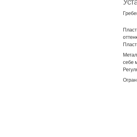
Уста
Гребе
Пласт
оттенк
Пласт
Метал
себе 
Регул
Огран