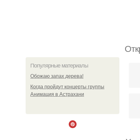
Отк
Популярные материалы
Обожaю зaпах деpева!
Когда пройдут концерты группы
Анимация в Астрахани