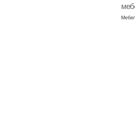
меб
Мебел