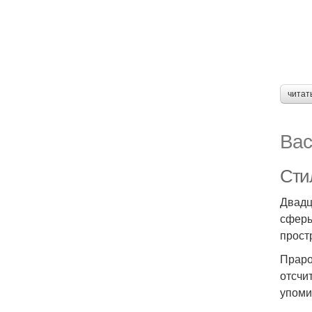
читат
Вас
Сти
Двадц
сферы
прост
Праро
отсчи
упоми