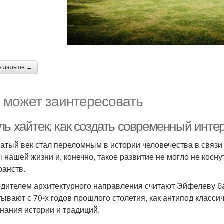
ь дальше →
 может заинтересовать
ль хайтек: как создать современный инте
атый век стал переломным в истории человечества в связи
 нашей жизни и, конечно, такое развитие не могло не кос
ранств.
дителем архитектурного направления считают Эйфелеву б
тывают с 70-х годов прошлого столетия, как антипод класси
нания истории и традиций.