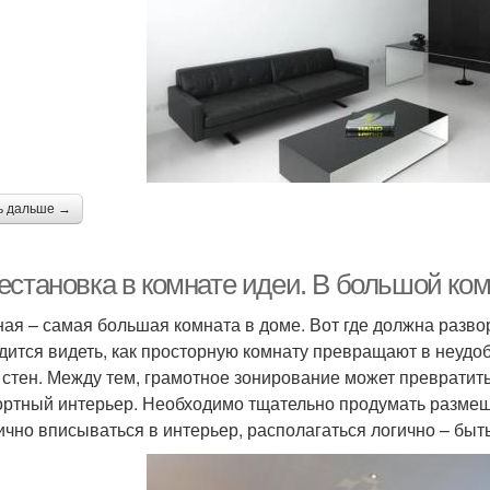
ь дальше →
естановка в комнате идеи. В большой ко
ная – самая большая комната в доме. Вот где должна разво
дится видеть, как просторную комнату превращают в неудо
 стен. Между тем, грамотное зонирование может превратит
ртный интерьер. Необходимо тщательно продумать разме
ично вписываться в интерьер, располагаться логично – быть