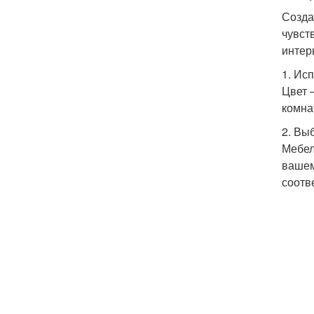
Созда
чувст
интер
1. Ис
Цвет 
комна
2. Вы
Мебел
вашем
соотв