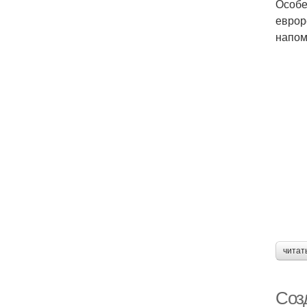
Особе
еврор
напом
читат
Соз