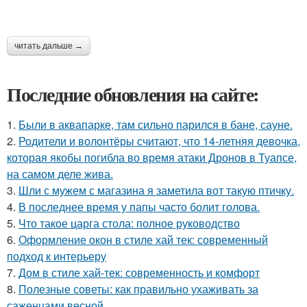
читать дальше →
Последние обновления на сайте:
1.
Были в аквапарке, там сильно парился в бане, сауне.
2.
Родители и волонтёры считают, что 14-летняя девочка,
которая якобы погибла во время атаки Дронов в Туапсе,
на самом деле жива.
3.
Шли с мужем с магазина я заметила вот такую птичку.
4.
В последнее время у папы часто болит голова.
5.
Что такое царга стола: полное руководство
6.
Оформление окон в стиле хай тек: современный
подход к интерьеру
7.
Дом в стиле хай-тек: современность и комфорт
8.
Полезные советы: как правильно ухаживать за
саженцами весной