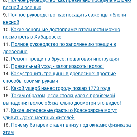
весной и осенью
9.
Полное руководство: как посадить саженцы яблони
весной
10.
Какие основные достопримечательности можно
посмотреть в Хабаровске
11.
Полное руководство по заполнению трещин в
древесине
12.
Ремонт трещин в брусе: пошаговая инструкция
13.
Правильный уход - залог красоты волос!
14.
Как устранить трещины в древесине: простые
способы своими руками
15.
Какой ущерб нанес городу пожар 1773 года
16.
Таким образом, если столкнулся с проблемой
выпадения волос обязательно досмотри это видео!
17.
Какие интересные факты о Красноярске могут
удивить даже местных жителей
18.
Почему батареи ставят внизу под окнами: физика за
этим