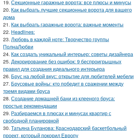
19.
Секционные гаражные ворота: все плюсы и минусы
20.
Как выбрать лучшие секционные ворота для вашего
дома
21.
Как выбрать гаражные ворота: важные моменты
22.
Headlines:
23.
Любовь в каждой ноте: Творчество группы
ПолнаЛюбви
24.
Как создать уникальный интерьер: советы дизайнера
25.
Декорирование без ошибок: 9 беспроигрышных
правил для создания идеального интерьера
26.
Брус на любой вкус: открытие для любителей мебели
27.
Брусовые войны: кто победит в сражении между
тремя видами бруса
28.
Создание домашней бани из клееного бруса:
простые рекомендации
29.
Разбираемся в плюсах и минусах квартир с
свободной планировкой
30.
Татьяна Буланова: Краснодарский баскетбольный
проект, который покорил Европу