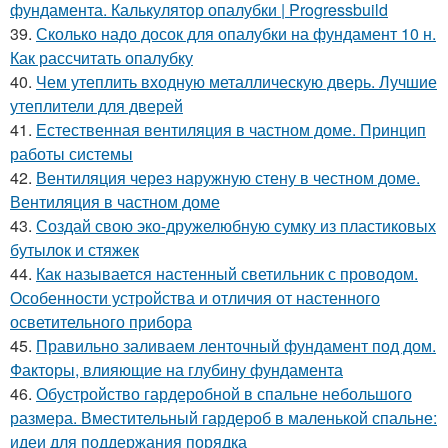
фундамента. Калькулятор опалубки | Progressbuild
39.
Сколько надо досок для опалубки на фундамент 10 н.
Как рассчитать опалубку
40.
Чем утеплить входную металлическую дверь. Лучшие
утеплители для дверей
41.
Естественная вентиляция в частном доме. Принцип
работы системы
42.
Вентиляция через наружную стену в честном доме.
Вентиляция в частном доме
43.
Создай свою эко-дружелюбную сумку из пластиковых
бутылок и стяжек
44.
Как называется настенный светильник с проводом.
Особенности устройства и отличия от настенного
осветительного прибора
45.
Правильно заливаем ленточный фундамент под дом.
Факторы, влияющие на глубину фундамента
46.
Обустройство гардеробной в спальне небольшого
размера. Вместительный гардероб в маленькой спальне:
идеи для поддержания порядка