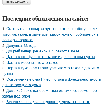
читать дальше →
Последние обновления на сайте:
1.
Смотритель зоопарка чуть не потерял работу после
того, как камеры заметили, как он ночью пробирается в
вольер к горилле.
2.
Девушка, 33 года.
3.
Добрый вечер, ребенок 1, 5 режутся зубы.
4.
Царга в шкафу: что это такое и для чего она нужна
5.
Царга в мебели: что это такое
6.
Царга в кухонном гарнитуре: что это такое и для чего
нужна
7.
Современные окна hi-tech: стиль и функциональность
для загородного дома
8.
Дома хай-тек с панорамными окнами: современное
жилье под ключ
9.
Весенняя посадка плодового дерева: полезные