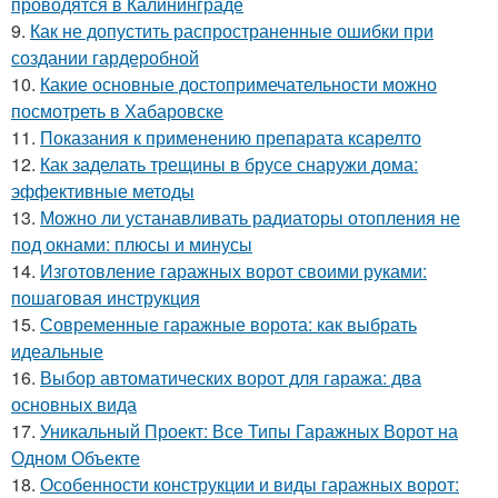
проводятся в Калининграде
9.
Как не допустить распространенные ошибки при
создании гардеробной
10.
Какие основные достопримечательности можно
посмотреть в Хабаровске
11.
Показания к применению препарата ксарелто
12.
Как заделать трещины в брусе снаружи дома:
эффективные методы
13.
Можно ли устанавливать радиаторы отопления не
под окнами: плюсы и минусы
14.
Изготовление гаражных ворот своими руками:
пошаговая инструкция
15.
Современные гаражные ворота: как выбрать
идеальные
16.
Выбор автоматических ворот для гаража: два
основных вида
17.
Уникальный Проект: Все Типы Гаражных Ворот на
Одном Объекте
18.
Особенности конструкции и виды гаражных ворот: