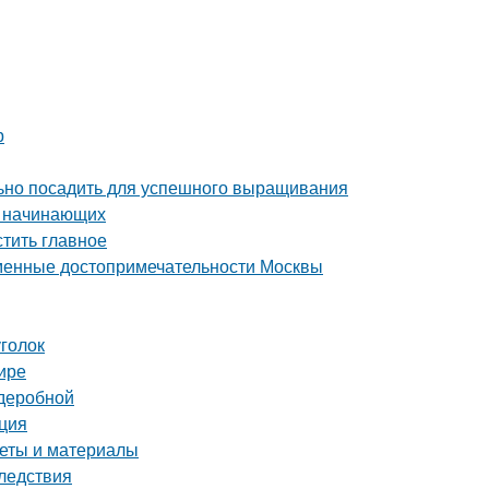
р
льно посадить для успешного выращивания
я начинающих
тить главное
еменные достопримечательности Москвы
уголок
ире
рдеробной
кция
веты и материалы
ледствия