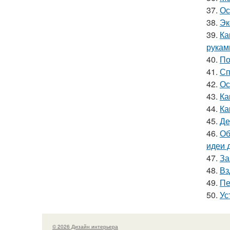
37.
Ос
38.
Эк
39.
Ка
рукам
40.
По
41.
Сп
42.
Ос
43.
Ка
44.
Ка
45.
Де
46.
Об
идеи 
47.
За
48.
Вз
49.
Пе
50.
Ус
© 2026 Дизайн интерьера