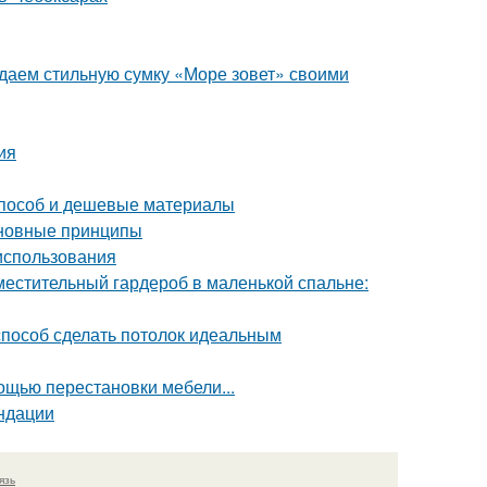
здаем стильную сумку «Море зовет» своими
ия
 способ и дешевые материалы
сновные принципы
 использования
местительный гардероб в маленькой спальне:
 способ сделать потолок идеальным
щью перестановки мебели...
ндации
язь