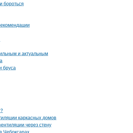
и бороться
 рекомендации
я
стильным и актуальным
а
и бруса
о?
тиляции каркасных домов
вентиляции через стену
в Чебоксарах