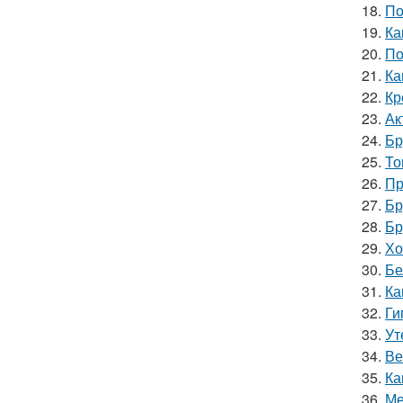
18.
По
19.
Ка
20.
По
21.
Ка
22.
Кр
23.
Ак
24.
Бр
25.
То
26.
Пр
27.
Бр
28.
Бр
29.
Хо
30.
Бе
31.
Ка
32.
Ги
33.
Ут
34.
Ве
35.
Ка
36.
Ме