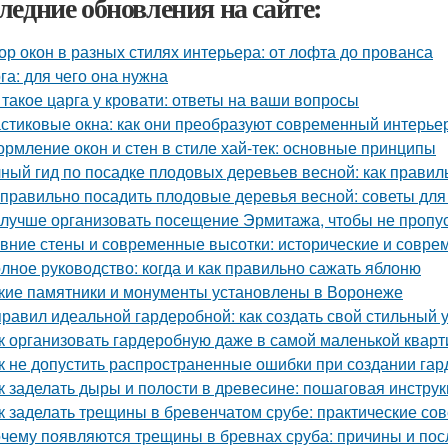
ледние обновления на сайте:
ор окон в разных стилях интерьера: от лофта до прованса
га: для чего она нужна
 такое царга у кровати: ответы на ваши вопросы
стиковые окна: как они преобразуют современный интерье
рмление окон и стен в стиле хай-тек: основные принципы
ный гид по посадке плодовых деревьев весной: как прави
 правильно посадить плодовые деревья весной: советы дл
 лучше организовать посещение Эрмитажа, чтобы не пропус
вние стены и современные высотки: исторические и совр
лное руководство: когда и как правильно сажать яблоню
кие памятники и монументы установлены в Воронеже
правил идеальной гардеробной: как создать свой стильный 
к организовать гардеробную даже в самой маленькой кварт
к не допустить распространенные ошибки при создании га
к заделать дыры и полости в древесине: пошаговая инстру
к заделать трещины в бревенчатом срубе: практические со
чему появляются трещины в бревнах сруба: причины и пос