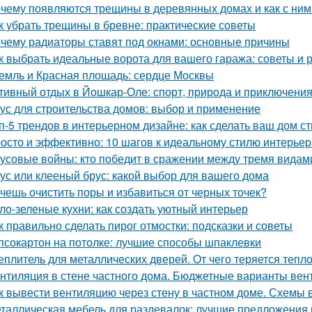
чему появляются трещины в деревянных домах и как с ним
к убрать трещины в бревне: практические советы
чему радиаторы ставят под окнами: основные причины
к выбрать идеальные ворота для вашего гаража: советы и
емль и Красная площадь: сердце Москвы
тивный отдых в Йошкар-Оле: спорт, природа и приключени
ус для строительства домов: выбор и применение
п-5 трендов в интерьерном дизайне: как сделать ваш дом 
осто и эффективно: 10 шагов к идеальному стилю интерьер
усовые войны: кто победит в сражении между тремя видам
ус или клееный брус: какой выбор для вашего дома
чешь очистить поры и избавиться от черных точек?
ло-зеленые кухни: как создать уютный интерьер
к правильно сделать пирог отмостки: подсказки и советы
псокартон на потолке: лучшие способы шпаклевки
еплитель для металлических дверей. От чего теряется тепл
нтиляция в стене частного дома. Бюджетные варианты вен
к вывести вентиляцию через стену в частном доме. Схемы 
таллическая мебель для раздевалок: лучшие предложения 