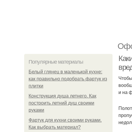
Офо
Как
Популярные материалы
вре
Белый глянец в маленькой кухне:
Чтобы
как правильно подобрать фартук из
вообщ
плитки
и на 
Конструкция душа летнего. Как
построить летний душ своими
Полот
руками
пропу
Фартук для кухни своими руками.
недол
Как выбрать материал?