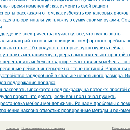
ень - время изменений: как изменить свой рацион
сперты рассказали о том, как избежать финансовых рисков
к сделать оригинальную пляжную сумку своими руками. Со
и
дведение электричества к участку: все, что нужно знать
альня как рай: основные принципы комфортного пребыван
ень на столе: 10 продуктов, которые нужно купить сейчас
к утеплить металлическую дверь самостоятельно: простой
к переставить мебель в квартире. Расставляем мебель – о
ревянные рейки в интерьере на стене гостиной. Варианты
устройство гардеробной в спальне небольшого размера. В
для поддержания порядка
шпаклевать гипсокартон под покраску на потолке: простой
дулся паркет: что делать, если ваш пол начал пухнуть
рестановка мебели меняет жизнь. Решаем проблемы с помо
транение наклона отмостки: проверенные методы и рекоме
Контакты
Пользовательское соглашение
Обратная св