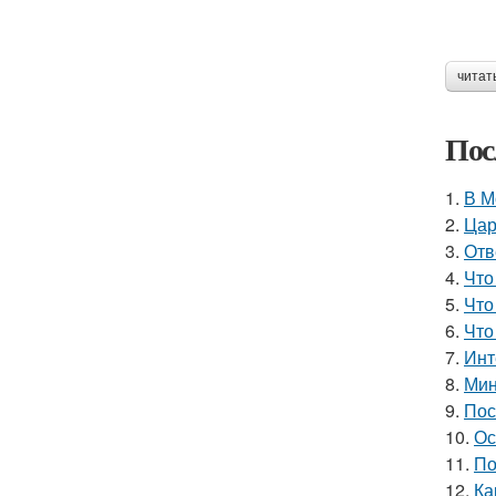
читат
Пос
1.
В М
2.
Цар
3.
Отв
4.
Что
5.
Что
6.
Что
7.
Инт
8.
Мин
9.
Пос
10.
Ос
11.
По
12.
Ка