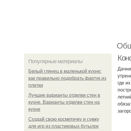
Обш
Кон
Популярные материалы
Дачни
Белый глянец в маленькой кухне:
утрен
как правильно подобрать фартук из
где и
плитки
постр
Лучшие варианты отделки стен в
летни
кухне. Варианты отделки стен на
обяза
кухне
загор
Создай свою косметичку и сумку
для игр из пластиковых бутылок