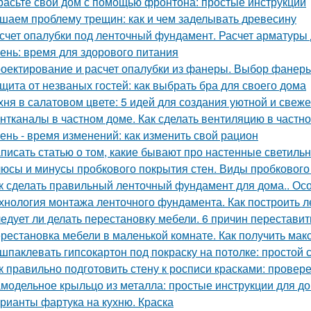
расьте свой дом с помощью фронтона: простые инструкции
шаем проблему трещин: как и чем заделывать древесину
счет опалубки под ленточный фундамент. Расчет арматуры
ень: время для здорового питания
оектирование и расчет опалубки из фанеры. Выбор фанеры
щита от незваных гостей: как выбрать бра для своего дома
хня в салатовом цвете: 5 идей для создания уютной и свеже
нтканалы в частном доме. Как сделать вентиляцию в частн
ень - время изменений: как изменить свой рацион
писать статью о том, какие бывают про настенные светиль
юсы и минусы пробкового покрытия стен. Виды пробкового
к сделать правильный ленточный фундамент для дома.. Ос
хнология монтажа ленточного фундамента. Как построить 
едует ли делать перестановку мебели. 6 причин переставит
рестановка мебели в маленькой комнате. Как получить мак
шпаклевать гипсокартон под покраску на потолке: простой
к правильно подготовить стену к росписи красками: прове
модельное крыльцо из металла: простые инструкции для 
рианты фартука на кухню. Краска