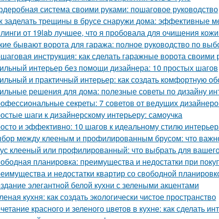
рдеробная система своими руками: пошаговое руководство
к заделать трещины в брусе снаружи дома: эффективные м
линги от 19lab лучшее, что я пробовала для очищения кожи
кие бывают ворота для гаража: полное руководство по выб
шаговая инструкция: как сделать гаражные ворота своими 
ильный интерьер без помощи дизайнера: 10 простых шагов
ильный и практичный интерьер: как создать комфортную об
ильные решения для дома: полезные советы по дизайну ин
офессиональные секреты: 7 советов от ведущих дизайнеро
остые шаги к дизайнерскому интерьеру: самоучка
осто и эффективно: 10 шагов к идеальному стилю интерьер
бор между клееным и профилированным брусом: что важно
ус клееный или профилированный: что выбрать для вашего
ободная планировка: преимущества и недостатки при поку
еимущества и недостатки квартир со свободной планировко
здание элегантной белой кухни с зелеными акцентами
леная кухня: как создать экологически чистое пространство
четание красного и зеленого цветов в кухне: как сделать 