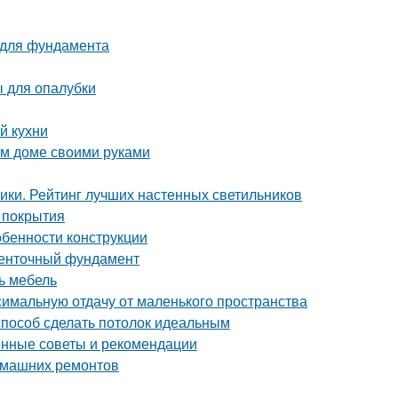
 для фундамента
 для опалубки
й кухни
ом доме своими руками
ники. Рейтинг лучших настенных светильников
 покрытия
обенности конструкции
ленточный фундамент
ь мебель
симальную отдачу от маленького пространства
 способ сделать потолок идеальным
ренные советы и рекомендации
домашних ремонтов