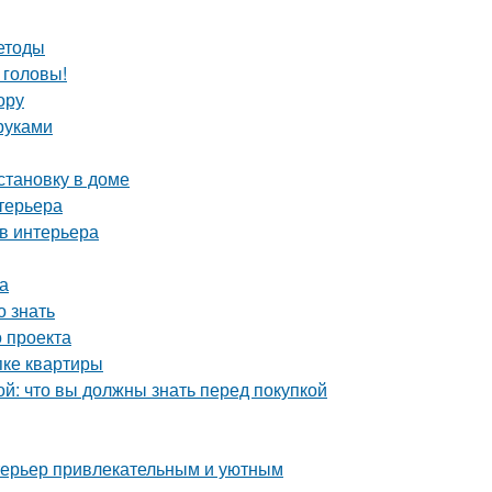
етоды
 головы!
ору
руками
становку в доме
терьера
в интерьера
а
 знать
 проекта
пке квартиры
й: что вы должны знать перед покупкой
интерьер привлекательным и уютным