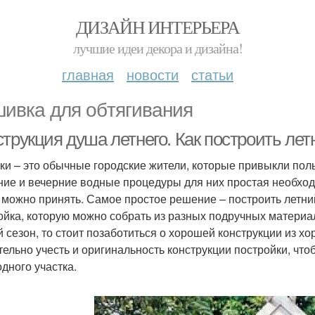
ДИЗАЙН ИНТЕРЬЕРА
лучшие идеи декора и дизайна!
главная
новости
статьи
ивка для обтягивания
струкция душа летнего. Как построить ле
ки – это обычные городские жители, которые привыкли пол
ние и вечерние водные процедуры для них простая необходи
х можно принять. Самое простое решение – построить летни
ойка, которую можно собрать из разных подручных материал
й сезон, то стоит позаботиться о хорошей конструкции из х
тельно учесть и оригинальность конструкции постройки, ч
одного участка.