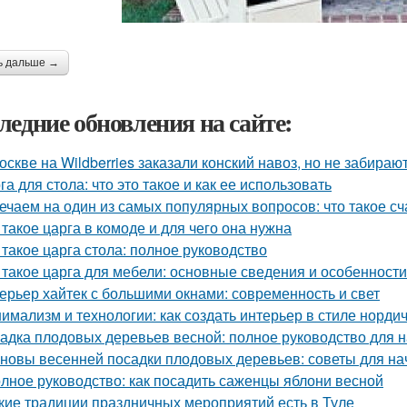
ь дальше →
ледние обновления на сайте:
оскве на Wildberries заказали конский навоз, но не забирают
га для стола: что это такое и как ее использовать
ечаем на один из самых популярных вопросов: что такое сч
 такое царга в комоде и для чего она нужна
 такое царга стола: полное руководство
 такое царга для мебели: основные сведения и особенности
ерьер хайтек с большими окнами: современность и свет
имализм и технологии: как создать интерьер в стиле нордич
адка плодовых деревьев весной: полное руководство для
новы весенней посадки плодовых деревьев: советы для н
лное руководство: как посадить саженцы яблони весной
кие традиции праздничных мероприятий есть в Туле