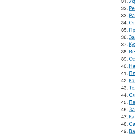
31.
Ук
32.
Ре
33.
Ра
34.
Ос
35.
Пр
36.
За
37.
Ку
38.
Ве
39.
Ос
40.
На
41.
Пл
42.
Ка
43.
Те
44.
Сл
45.
Пе
46.
За
47.
Ка
48.
Са
49.
Ва