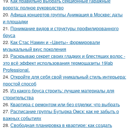
19.
Как правильно выбрать секционные гаражные
ворота: полное руководство
20.
Афиша концертов группы Анимация в Москве: даты
и площадки
21.
Понимание видов и структуры профилированного
бруса
22.
Как Стас Намин и «Цветы» формировали
музыкальный вкус поколения
23.
Раскрываю секрет своих гладких и блестящих волос -
это всё эффект использования термощазиты 19lab
Professional.
24.
Откройте для себя свой уникальный стиль интерьера:
простой способ
25.
Из какого бруса строить: лучшие материалы для
строительства
26.
Квартира с ремонтом или без отделки: что выбрать
27.
Расписание группы Бутырка Омск: как не забыть о
важных событиях
28.
Свободная планировка в квартире: как создать