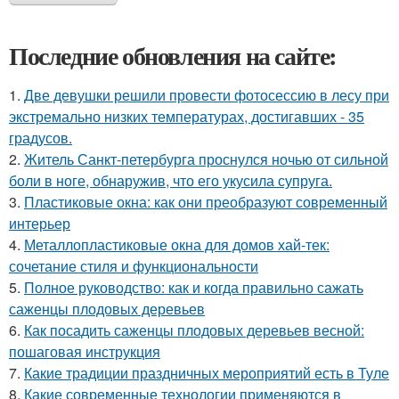
Последние обновления на сайте:
1.
Две девушки решили провести фотосессию в лесу при
экстремально низких температурах, достигавших - 35
градусов.
2.
Житель Санкт-петербурга проснулся ночью от сильной
боли в ноге, обнаружив, что его укусила супруга.
3.
Пластиковые окна: как они преобразуют современный
интерьер
4.
Металлопластиковые окна для домов хай-тек:
сочетание стиля и функциональности
5.
Полное руководство: как и когда правильно сажать
саженцы плодовых деревьев
6.
Как посадить саженцы плодовых деревьев весной:
пошаговая инструкция
7.
Какие традиции праздничных мероприятий есть в Туле
8.
Какие современные технологии применяются в