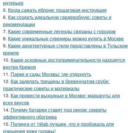
интерьер
5.
Когда сажать яблони: пошаговая инструкция
6.
Как создать идеальную гардеробную: советы и
рекомендации
7.
Какие современные легенды связаны с городом
8.
Какие уникальные сувениры можно купить в Москве
9.
Какие архитектурные стили представлены в Тульском
кремле
10.
Какие основные достопримечательности находятся
внутри Кремля
11.
Парки и сады Москвы: где отдохнуть
12.
Как заделать трещины в бревенчатом срубе:
практические советы и материалы
13.
Как провести выходные в Москве: маршруты для
всех вкусов
14.
Почему батареи ставят под окном: секреты
эффективного обогрева
15.
Пилинги от 19lab лучшее, что я пробовала для
очищения кожи головы!