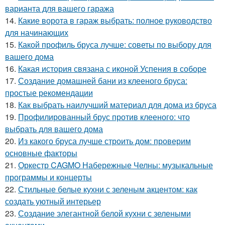
варианта для вашего гаража
14.
Какие ворота в гараж выбрать: полное руководство
для начинающих
15.
Какой профиль бруса лучше: советы по выбору для
вашего дома
16.
Какая история связана с иконой Успения в соборе
17.
Создание домашней бани из клееного бруса:
простые рекомендации
18.
Как выбрать наилучший материал для дома из бруса
19.
Профилированный брус против клееного: что
выбрать для вашего дома
20.
Из какого бруса лучше строить дом: проверим
основные факторы
21.
Оркестр CAGMO Набережные Челны: музыкальные
программы и концерты
22.
Стильные белые кухни с зеленым акцентом: как
создать уютный интерьер
23.
Создание элегантной белой кухни с зелеными