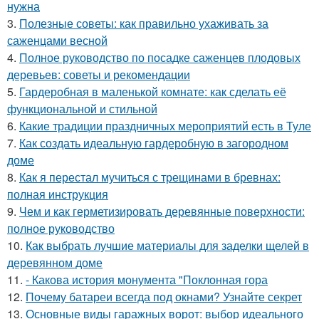
нужна
3.
Полезные советы: как правильно ухаживать за
саженцами весной
4.
Полное руководство по посадке саженцев плодовых
деревьев: советы и рекомендации
5.
Гардеробная в маленькой комнате: как сделать её
функциональной и стильной
6.
Какие традиции праздничных мероприятий есть в Туле
7.
Как создать идеальную гардеробную в загородном
доме
8.
Как я перестал мучиться с трещинами в бревнах:
полная инструкция
9.
Чем и как герметизировать деревянные поверхности:
полное руководство
10.
Как выбрать лучшие материалы для заделки щелей в
деревянном доме
11.
- Какова история монумента "Поклонная гора
12.
Почему батареи всегда под окнами? Узнайте секрет
13.
Основные виды гаражных ворот: выбор идеального