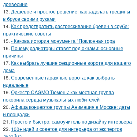
древесине
13.
Дешёвое и простое решение: как заделать трещины
в брусе своими руками
14.
Как предотвратить растрескивание брёвен в срубе:
практические советы
15.
- Какова история монумента "Поклонная гора
16.
Почему радиаторы ставят под окнами: основные
причины
17.
Как выбрать лучшие секционные ворота для вашего
дома
18.
Современные гаражные ворота: как выбрать
идеальные
19.
Оркестр CAGMO Тюмень: как местная группа
покорила сердца музыкальных любителей
20.
Афиша концертов группы Анимация в Москве: даты
и площадки
21.
Просто и быстро: самоучитель по дизайну интерьера
22.
100+ идей и советов для интерьера от экспертов
дизайна