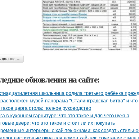
ь дальше →
ледние обновления на сайте:
тнадцатилетняя школьница родила третьего ребёнка преж
 расположен музей-панорама "Сталинградская битва" и что
 такое царга стола: полное руководство
га в кухонном гарнитуре: что это такое и для чего нужна
говые двери: что это такое и стоит ли их покупать
ременные интерьеры с хай-тек окнами: как создать стильно
аллопластиковые окна для домов хай-тек: сочетание стиля