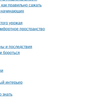
 как правильно сажать
я начинающих
й
атого урожая
комфортное пространство
ны и последствия
и бороться
ки
ный интерьер
 знать