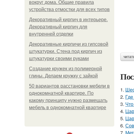
вокруг дома. Общие правила
устройства отмостки для всех типов
Декоративный кирпич в интерьере.
Декоративный кирпич для
внутренней отделки
Декоративные кирпичи из гипсовой
штукатурки. Стена под кирпич из
читат
штукатурки своими руками
Создание кружек из полимерной
Пос
глины. Делаем кружку с зайкой
50 вариантов расстановки мебели в
1.
Шес
однокомнатной квартире. По
2.
Где
какому принципу нужно размещать
3.
Что
мебель в однокомнатной квартире
4.
Цар
5.
Цар
6.
Сов
7.
Мет