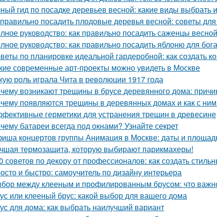
ный гид по посадке деревьев весной: какие виды выбрать и
 правильно посадить плодовые деревья весной: советы дл
лное руководство: как правильно посадить саженцы весно
лное руководство: как правильно посадить яблоню для бог
веты по планировке идеальной гардеробной: как создать 
кие современные арт-проекты можно увидеть в Москве
кую роль играла Чита в революции 1917 года
чему возникают трещины в брусе деревянного дома: причи
чему появляются трещины в деревянных домах и как с ним
фективные герметики для устранения трещин в древесине
чему батареи всегда под окнами? Узнайте секрет
иша концертов группы Анимация в Москве: даты и площад
чшая термозащита, которую выбирают парикмахеры!
0 советов по декору от профессионалов: как создать стиль
осто и быстро: самоучитель по дизайну интерьера
бор между клееным и профилированным брусом: что важно
ус или клееный брус: какой выбор для вашего дома
ус для дома: как выбрать наилучший вариант