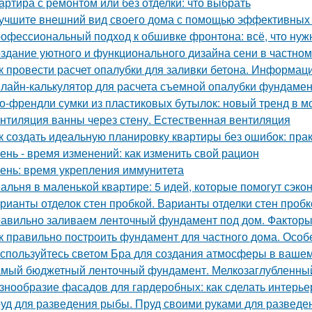
артира с ремонтом или без отделки: что выбрать
учшите внешний вид своего дома с помощью эффективных
офессиональный подход к обшивке фронтона: всё, что нуж
здание уютного и функционального дизайна сени в частно
к провести расчет опалубки для заливки бетона. Информац
лайн-калькулятор для расчета съемной опалубки фундамента
о-френдли сумки из пластиковых бутылок: новый тренд в м
нтиляция ванны через стену. Естественная вентиляция
к создать идеальную планировку квартиры без ошибок: пра
ень - время изменений: как изменить свой рацион
ень: время укрепления иммунитета
альня в маленькой квартире: 5 идей, которые помогут сэко
рианты отделок стен пробкой. Варианты отделки стен пробк
авильно заливаем ленточный фундамент под дом. Факторы
к правильно построить фундамент для частного дома. Осо
спользуйтесь светом Бра для создания атмосферы в ваше
мый бюджетный ленточный фундамент. Мелкозаглубленны
знообразие фасадов для гардеробных: как сделать интерь
уд для разведения рыбы. Пруд своими руками для развед