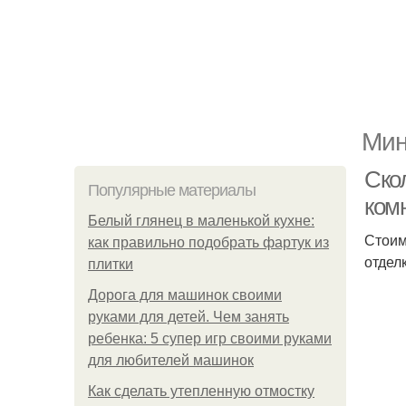
Мин
Ско
Популярные материалы
комн
Белый глянец в маленькой кухне:
Стоим
как правильно подобрать фартук из
отдел
плитки
Дорога для машинок своими
руками для детей. Чем занять
ребенка: 5 супер игр своими руками
для любителей машинок
Как сделать утепленную отмостку