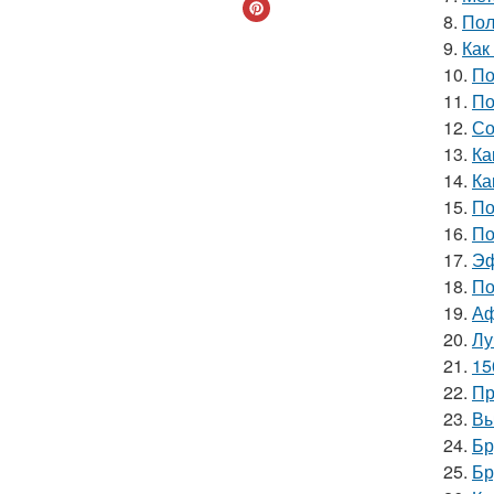
8.
Пол
9.
Как
10.
По
11.
По
12.
Со
13.
Ка
14.
Ка
15.
По
16.
По
17.
Эф
18.
По
19.
Аф
20.
Лу
21.
15
22.
Пр
23.
Вы
24.
Бр
25.
Бр