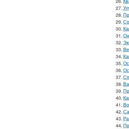
26.
Кв
27.
Ул
28.
Пр
29.
Со
30.
Ка
31.
Он
32.
Эк
33.
Ве
34.
Ка
35.
Ос
36.
Ос
37.
Сп
38.
Ва
39.
Пр
40.
Ка
41.
Во
42.
Са
43.
Ра
44.
Пр