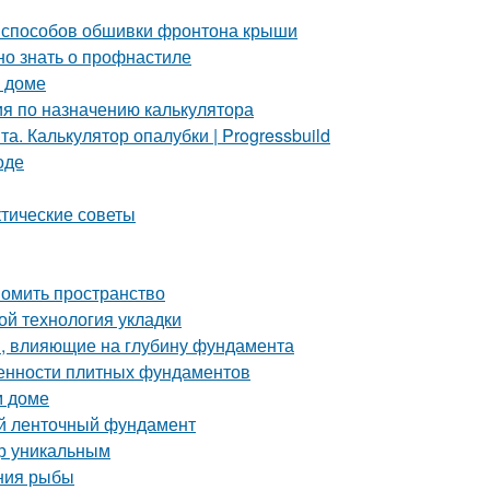
 способов обшивки фронтона крыши
но знать о профнастиле
м доме
ия по назначению калькулятора
. Калькулятор опалубки | Progressbuild
оде
ктические советы
номить пространство
ой технология укладки
, влияющие на глубину фундамента
бенности плитных фундаментов
м доме
й ленточный фундамент
ер уникальным
ения рыбы