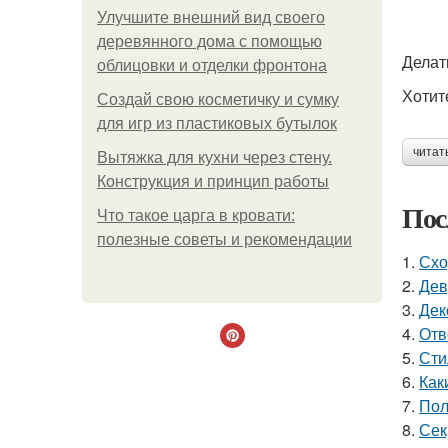
Улучшите внешний вид своего
деревянного дома с помощью
Делат
облицовки и отделки фронтона
Хотит
Создай свою косметичку и сумку
для игр из пластиковых бутылок
читат
Вытяжка для кухни через стену.
Конструкция и принцип работы
Пос
Что такое царга в кровати:
полезные советы и рекомендации
1.
Схо
2.
Дев
3.
Дек
4.
Отв
5.
Сти
6.
Как
7.
Пол
8.
Сек