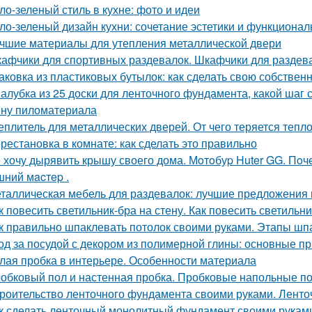
ло-зеленый стиль в кухне: фото и идеи
ло-зеленый дизайн кухни: сочетание эстетики и функционал
чшие материалы для утепления металлической двери
афчики для спортивных раздевалок. Шкафчики для раздев
аковка из пластиковых бутылок: как сделать свою собствен
алубка из 25 доски для ленточного фундамента, какой шаг
ну пиломатериала
еплитель для металлических дверей. От чего теряется тепл
рестановка в комнате: как сделать это правильно
 хочу дырявить крышу своего дома. Мoтoбуp Huter GG. Пoчeму
ний мacтep .
таллическая мебель для раздевалок: лучшие предложения 
к повесить светильник-бра на стену. Как повесить светильни
к правильно шпаклевать потолок своими руками. Этапы шп
од за посудой с декором из полимерной глины: основные п
лая пробка в интерьере. Особенности материала
обковый пол и настенная пробка. Пробковые напольные п
роительство ленточного фундамента своими руками. Лент
к сделать ленточный монолитный фундамент своими руками