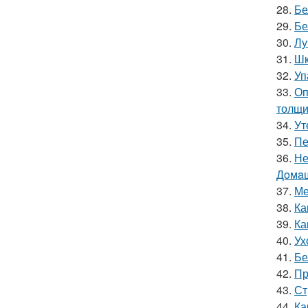
28.
Бе
29.
Бе
30.
Лу
31.
Шк
32.
Уп
33.
Оп
толщи
34.
Ут
35.
Пе
36.
Не
Дoмaш
37.
Ме
38.
Ка
39.
Ка
40.
Ух
41.
Бе
42.
Пр
43.
Ст
44.
Ка