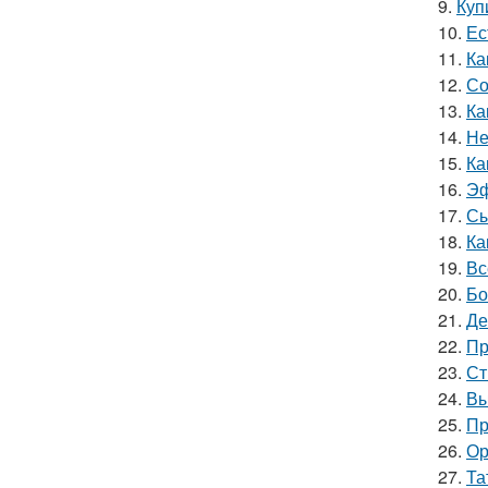
9.
Куп
10.
Ес
11.
Ка
12.
Со
13.
Ка
14.
Не
15.
Ка
16.
Эф
17.
Сы
18.
Ка
19.
Вс
20.
Бо
21.
Де
22.
Пр
23.
Ст
24.
Вы
25.
Пр
26.
Ор
27.
Та