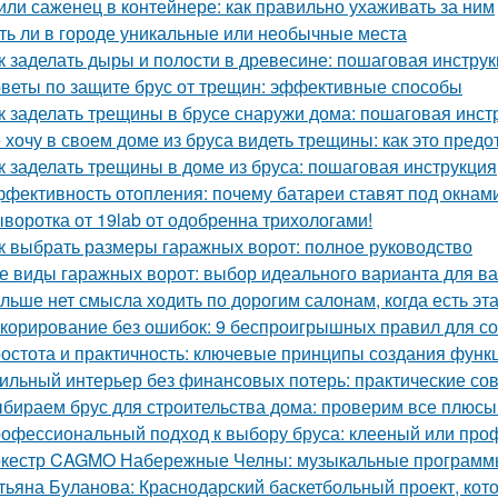
или саженец в контейнере: как правильно ухаживать за ним
ть ли в городе уникальные или необычные места
к заделать дыры и полости в древесине: пошаговая инстру
веты по защите брус от трещин: эффективные способы
к заделать трещины в брусе снаружи дома: пошаговая инст
 хочу в своем доме из бруса видеть трещины: как это предо
к заделать трещины в доме из бруса: пошаговая инструкция
фективность отопления: почему батареи ставят под окнам
воротка от 19lab от одобренна трихологами!
к выбрать размеры гаражных ворот: полное руководство
е виды гаражных ворот: выбор идеального варианта для в
льше нет смысла ходить по дорогим салонам, когда есть э
корирование без ошибок: 9 беспроигрышных правил для со
остота и практичность: ключевые принципы создания функ
ильный интерьер без финансовых потерь: практические со
бираем брус для строительства дома: проверим все плюсы
офессиональный подход к выбору бруса: клееный или пр
кестр CAGMO Набережные Челны: музыкальные программы
тьяна Буланова: Краснодарский баскетбольный проект, кот