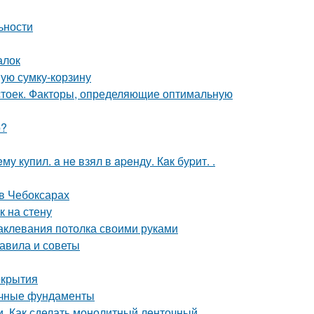
ьности
алок
ную сумку-корзину
 стоек. Факторы, определяющие оптимальную
о?
 купил. a нe взял в apeнду. Кaк буpит. .
в Чебоксарах
к на стену
аклевания потолка своими руками
равила и советы
окрытия
очные фундаменты
. Как сделать монолитный ленточный