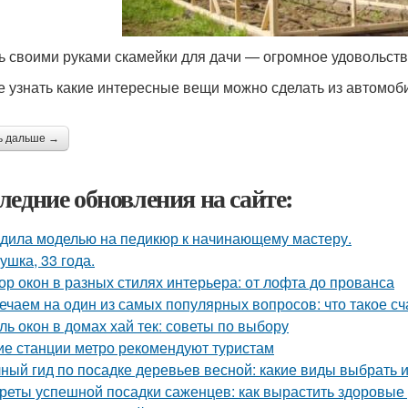
ь своими руками скамейки для дачи — огромное удовольств
е узнать какие интересные вещи можно сделать из автомоб
ь дальше →
ледние обновления на сайте:
дила моделью на педикюр к начинающему мастеру.
ушка, 33 года.
ор окон в разных стилях интерьера: от лофта до прованса
ечаем на один из самых популярных вопросов: что такое сч
ль окон в домах хай тек: советы по выбору
ие станции метро рекомендуют туристам
ный гид по посадке деревьев весной: какие виды выбрать и
реты успешной посадки саженцев: как вырастить здоровые