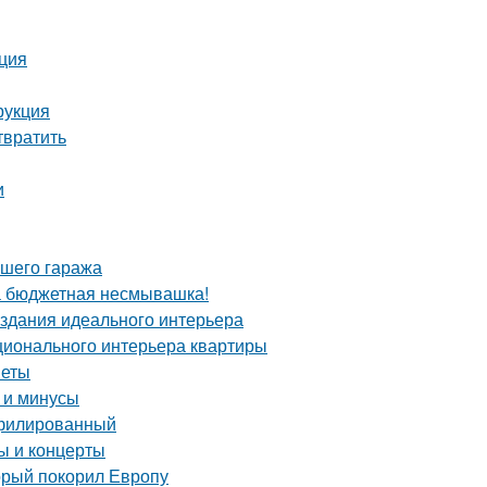
кция
рукция
твратить
и
ашего гаража
та бюджетная несмывашка!
здания идеального интерьера
ционального интерьера квартиры
веты
 и минусы
офилированный
 и концерты
орый покорил Европу