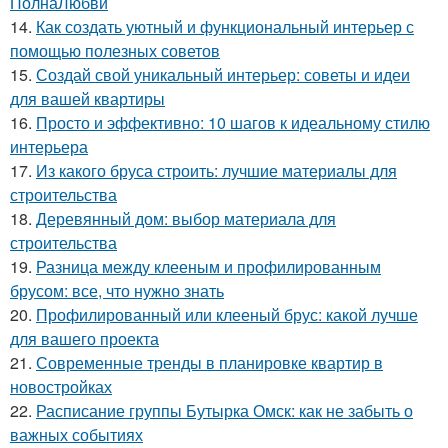
ПолнаЛюбви
14.
Как создать уютный и функциональный интерьер с
помощью полезных советов
15.
Создай свой уникальный интерьер: советы и идеи
для вашей квартиры
16.
Просто и эффективно: 10 шагов к идеальному стилю
интерьера
17.
Из какого бруса строить: лучшие материалы для
строительства
18.
Деревянный дом: выбор материала для
строительства
19.
Разница между клееным и профилированным
брусом: все, что нужно знать
20.
Профилированный или клееный брус: какой лучше
для вашего проекта
21.
Современные тренды в планировке квартир в
новостройках
22.
Расписание группы Бутырка Омск: как не забыть о
важных событиях