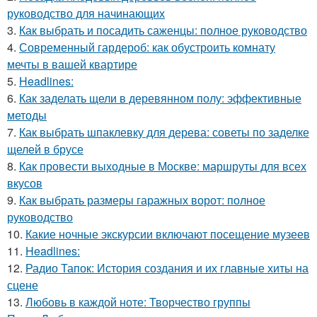
руководство для начинающих
3.
Как выбрать и посадить саженцы: полное руководство
4.
Современный гардероб: как обустроить комнату
мечты в вашей квартире
5.
Headlines:
6.
Как заделать щели в деревянном полу: эффективные
методы
7.
Как выбрать шпаклевку для дерева: советы по заделке
щелей в брусе
8.
Как провести выходные в Москве: маршруты для всех
вкусов
9.
Как выбрать размеры гаражных ворот: полное
руководство
10.
Какие ночные экскурсии включают посещение музеев
11.
Headlines:
12.
Радио Тапок: История создания и их главные хиты на
сцене
13.
Любовь в каждой ноте: Творчество группы