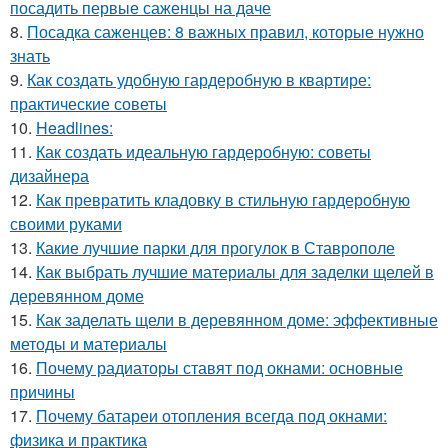
посадить первые саженцы на даче
8.
Посадка саженцев: 8 важных правил, которые нужно
знать
9.
Как создать удобную гардеробную в квартире:
практические советы
10.
Headlines:
11.
Как создать идеальную гардеробную: советы
дизайнера
12.
Как превратить кладовку в стильную гардеробную
своими руками
13.
Какие лучшие парки для прогулок в Ставрополе
14.
Как выбрать лучшие материалы для заделки щелей в
деревянном доме
15.
Как заделать щели в деревянном доме: эффективные
методы и материалы
16.
Почему радиаторы ставят под окнами: основные
причины
17.
Почему батареи отопления всегда под окнами:
физика и практика