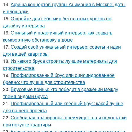
14.
Афиша концертов группы Анимация в Москве: даты
и площадки
15.
Откройте для себя мир бесплатных уроков по
дизайну интерьера
16.
Стильный и практичный интерьер: как создать
комфортную обстановку в доме
17.
Создай свой уникальный интерьер: советы и идеи
для вашей квартиры
18.
Из какого бруса строить: лучшие материалы для
строительства
19.
Профилированный брус или оцилиндрованное
бревно: что лучше для строительства
20.
Брусовые войны: кто победит в сражении между
тремя видами бруса
21.
Профилированный или клееный брус: какой лучше
для вашего проекта
22.
Свободная планировка: преимущества и недостатки
при покупке квартиры
23.
Белоснежная кухня с элементами зеленого фартука: