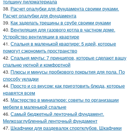
толщину пиломатериала
38.
Расчет опалубки для фундамента своими руками.
Расчет опалубки для фундамента
39.
Как заделать трещины в срубе своими руками
40.
Вентиляция для газового котла в частном доме.
Устройство вентиляции в квартире
41.
Спальня в маленькой квартире: 5 идей, которые
помогут сэкономить пространство
42.
Спальня мечты: 7 принципов, которые сделают вашу
спальню уютной и комфортной
43.
Плюсы и минусы пробкового покрытия для пола. По
способу укладки
44.
Просто и со вкусом: как приготовить блюда, которые
нравятся всем
45.
Мастерство в миниатюре: советы по организации
мебели в маленькой спальне
46.
Самый бюджетный ленточный фундамент.
Мелкозаглубленный ленточный фундамент
47.
Шкафчики для раздевалок спортклубов. Шкафчики