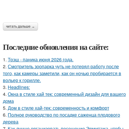
читать дальше →
Последние обновления на сайте:
1.
Трэш - паника июня 2026 года.
2.
Смотритель зоопарка чуть не потерял работу после
того, как камеры заметили, как он ночью пробирается в
вольер к горилле.
3.
Headlines:
4.
Окна в стиле хай тек: современный дизайн для вашего
дома
5.
Дом в стиле хай-тек: современность и комфорт
6.
Полное руководство по посадке саженца плодового
дерева
7.
Как лучше организовать посещение Эрмитажа, чтобы