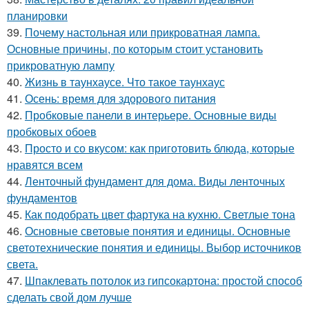
планировки
39.
Почему настольная или прикроватная лампа.
Основные причины, по которым стоит установить
прикроватную лампу
40.
Жизнь в таунхаусе. Что такое таунхаус
41.
Осень: время для здорового питания
42.
Пробковые панели в интерьере. Основные виды
пробковых обоев
43.
Просто и со вкусом: как приготовить блюда, которые
нравятся всем
44.
Ленточный фундамент для дома. Виды ленточных
фундаментов
45.
Как подобрать цвет фартука на кухню. Светлые тона
46.
Основные световые понятия и единицы. Основные
светотехнические понятия и единицы. Выбор источников
света.
47.
Шпаклевать потолок из гипсокартона: простой способ
сделать свой дом лучше