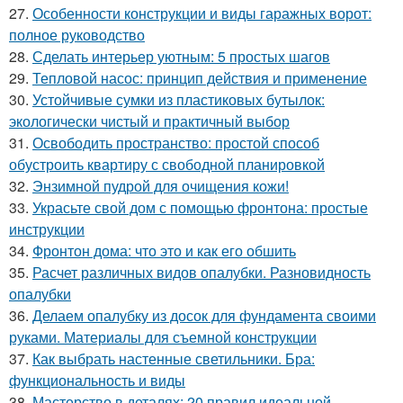
27.
Особенности конструкции и виды гаражных ворот:
полное руководство
28.
Сделать интерьер уютным: 5 простых шагов
29.
Тепловой насос: принцип действия и применение
30.
Устойчивые сумки из пластиковых бутылок:
экологически чистый и практичный выбор
31.
Освободить пространство: простой способ
обустроить квартиру с свободной планировкой
32.
Энзимной пудрой для очищения кожи!
33.
Украсьте свой дом с помощью фронтона: простые
инструкции
34.
Фронтон дома: что это и как его обшить
35.
Расчет различных видов опалубки. Разновидность
опалубки
36.
Делаем опалубку из досок для фундамента своими
руками. Материалы для съемной конструкции
37.
Как выбрать настенные светильники. Бра:
функциональность и виды
38.
Мастерство в деталях: 20 правил идеальной