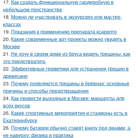
17.
Как создать функциональную гардеробную в
небольшом пространстве
18.
Можно ли участвовать в экскурсиях или мастер-
классах
19.
Показания к применению препарата ксарелто
20.
Какие современные арт-проекты можно увидеть в
Москве
21.
Не хочу в своем доме из бруса видеть трещины: как
это предотвратить
22.
Эффективные герметики для устранения трещин в
древесине
23.
Почему появляются трещины в брёвнах: основные
причины и способы предотвращения
24.
Как провести выходные в Москве: маршруты для
всех вкусов
25.
Какие спортивные мероприятия и стадионы есть в
Екатеринбурге
26.
Почему батареи обычно ставят внизу под окнами, а
не наверху: физика и практика