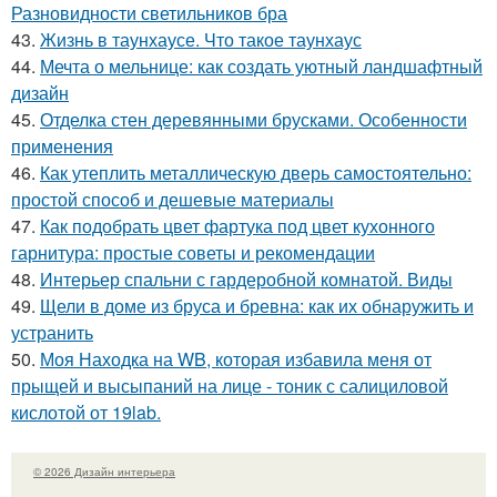
Разновидности светильников бра
43.
Жизнь в таунхаусе. Что такое таунхаус
44.
Мечта о мельнице: как создать уютный ландшафтный
дизайн
45.
Отделка стен деревянными брусками. Особенности
применения
46.
Как утеплить металлическую дверь самостоятельно:
простой способ и дешевые материалы
47.
Как подобрать цвет фартука под цвет кухонного
гарнитура: простые советы и рекомендации
48.
Интерьер спальни с гардеробной комнатой. Виды
49.
Щели в доме из бруса и бревна: как их обнаружить и
устранить
50.
Моя Находка на WB, которая избавила меня от
прыщей и высыпаний на лице - тоник с салициловой
кислотой от 19lab.
© 2026 Дизайн интерьера