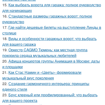
15.
Как выбрать ворота для гаража: полное руководство
для начинающих
16.
Стандартные размеры гаражных ворот: полное
руководство
17.
Где найти дешевые билеты на выступление Линды в
столице
18.
Виды и особенности гаражных ворот: что выбрать
для вашего гаража
19.
Оркестр CAGMO Тюмень: как местная группа
покорила сердца музыкальных любителей
20.
Афиша концертов группы Анимация в Москве: даты
и площадки
21.
Как Стас Намин и «Цветы» формировали
музыкальный вкус поколения
22.
Создание гармоничного интерьера: принципы
единого стиля
23.
Брус клееный или профилированный: что выбрать
для вашего проекта