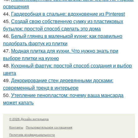
освещения
44.
Гардеробная в спальне: вдохновение из Pinterest
45.
Создай свою собственную сумку из пластиковых
бутылок: простой способ сделать это дома
46.
Белый глянец в маленькой кухне: как правильно
подобрать фартук из плитки
47.
Модная плитка для кухни. Что нужно знать при
выборе плитки на кухню
48.
Кухонный фартук: простой способ создания и выбор
цвета
49.
Декорирование стен деревянными досками:
современный тренд в интерьере
50.
Утепление пенопластом: почему ваша мансарда
может капать
© 2026 Дизайн интерьера
Контакты
Пользовательское соглашение
Политика конфидециальности