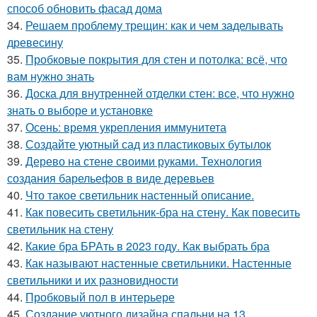
способ обновить фасад дома
34.
Решаем проблему трещин: как и чем заделывать
древесину
35.
Пробковые покрытия для стен и потолка: всё, что
вам нужно знать
36.
Доска для внутренней отделки стен: все, что нужно
знать о выборе и установке
37.
Осень: время укрепления иммунитета
38.
Создайте уютный сад из пластиковых бутылок
39.
Дерево на стене своими руками. Технология
создания барельефов в виде деревьев
40.
Что такое светильник настенный описание.
41.
Как повесить светильник-бра на стену. Как повесить
светильник на стену
42.
Какие бра БРАть в 2023 году. Как выбрать бра
43.
Как называют настенные светильники. Настенные
светильники и их разновидности
44.
Пробковый пол в интерьере
45.
Создание уютного дизайна спальни на 13