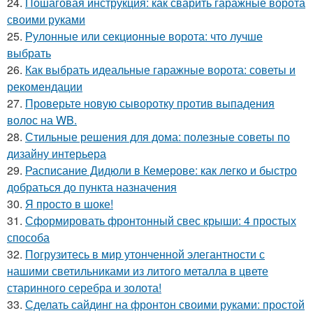
24.
Пошаговая инструкция: как сварить гаражные ворота
своими руками
25.
Рулонные или секционные ворота: что лучше
выбрать
26.
Как выбрать идеальные гаражные ворота: советы и
рекомендации
27.
Проверьте новую сыворотку против выпадения
волос на WB.
28.
Стильные решения для дома: полезные советы по
дизайну интерьера
29.
Расписание Дидюли в Кемерове: как легко и быстро
добраться до пункта назначения
30.
Я просто в шоке!
31.
Сформировать фронтонный свес крыши: 4 простых
способа
32.
Погрузитесь в мир утонченной элегантности с
нашими светильниками из литого металла в цвете
старинного серебра и золота!
33.
Сделать сайдинг на фронтон своими руками: простой