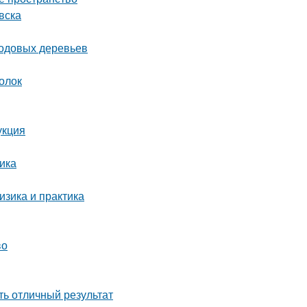
вска
лодовых деревьев
голок
укция
ика
зика и практика
во
ть отличный результат