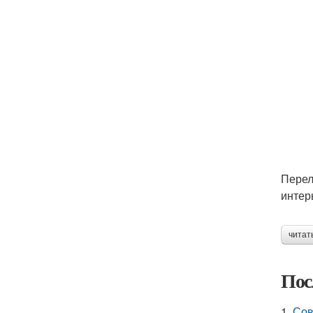
Перел
интер
читат
Пос
1.
Сов