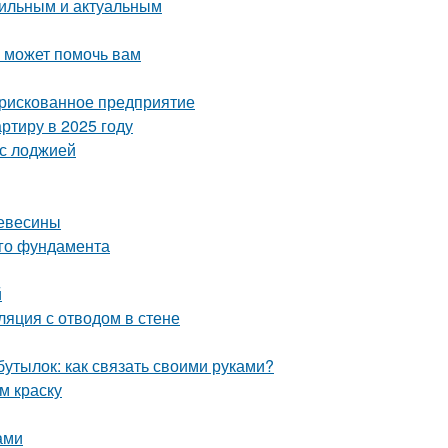
стильным и актуальным
о может помочь вам
 рискованное предприятие
ртиру в 2025 году
 с лоджией
ревесины
ого фундамента
й
ляция с отводом в стене
бутылок: как связать своими руками?
м краску
ами