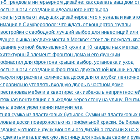
п-5 трендов в интерьерном дизайне: как сделать ваш дом 
остые шаги к созданию идеального интерьера
креты успеха от ведущих дизайнеров: что я узнала и как эт
имация в Симферополе: что ждать от концертов группы
востройки с свободной: лучший выбор для инвестиций или
дущее рынка недвижимости в Москве: стоит ли покупать ква
здание уютной бело-зеленой кухни в 10 квадратных метрах
хитектурный элемент: фронтон дома и его функции
офнастил для фронтона крыши: выбор, установка и уход
остые шаги к созданию фронтона двухскатной крыши из д
лькулятор расчета количества досок для опалубки ленточн
к правильно утеплять входную дверь в частном доме
рестановка мебели в квартире: как избежать неприятносте
тяжная вентиляция с выходом через стену на улицу. Венти
ень: время укрепления иммунитета
тняя сумка из пластиковых бутылок. Сумки из пластиковых 
ловые доски поверхностью из грифельной краски. Выбирае
здание уютного и функционального дизайна спальни 3 на 3
к сделать металлическую лестницу для крыльца своими рук