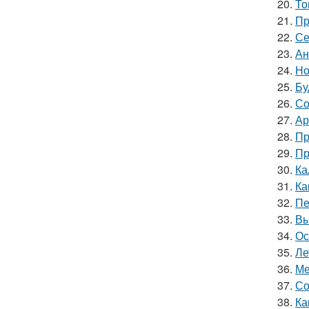
20.
То
21.
Пр
22.
Се
23.
Ан
24.
Но
25.
Бу
26.
Со
27.
Ар
28.
Пр
29.
Пр
30.
Ка
31.
Ка
32.
Пе
33.
Вы
34.
Ос
35.
Ле
36.
Ме
37.
Со
38.
Ка