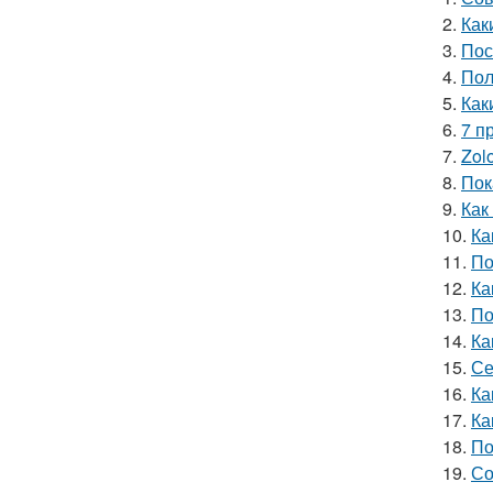
2.
Как
3.
Пос
4.
Пол
5.
Как
6.
7 п
7.
Zol
8.
Пок
9.
Как
10.
Ка
11.
По
12.
Ка
13.
По
14.
Ка
15.
Се
16.
Ка
17.
Ка
18.
По
19.
Со