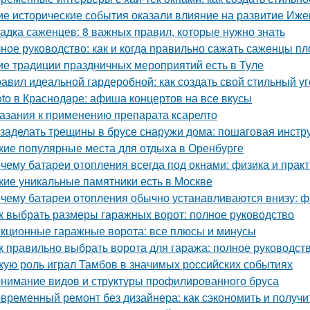
ие исторические события оказали влияние на развитие Иже
адка саженцев: 8 важных правил, которые нужно знать
ное руководство: как и когда правильно сажать саженцы п
ие традиции праздничных мероприятий есть в Туле
равил идеальной гардеробной: как создать свой стильный у
oto в Краснодаре: афиша концертов на все вкусы
азания к применению препарата ксарелто
 заделать трещины в брусе снаружи дома: пошаговая инстр
кие популярные места для отдыха в Оренбурге
чему батареи отопления всегда под окнами: физика и практ
кие уникальные памятники есть в Москве
чему батареи отопления обычно устанавливаются внизу: фи
к выбрать размеры гаражных ворот: полное руководство
кционные гаражные ворота: все плюсы и минусы
к правильно выбрать ворота для гаража: полное руководст
кую роль играл Тамбов в значимых российских событиях
нимание видов и структуры профилированного бруса
временный ремонт без дизайнера: как сэкономить и получи