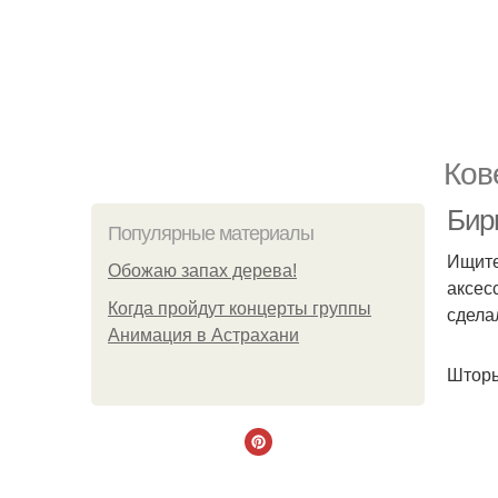
Ков
Бир
Популярные материалы
Ищите
Обожaю зaпах деpева!
аксес
Когда пройдут концерты группы
сдела
Анимация в Астрахани
Шторы