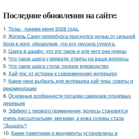
Последние обновления на сайте:
1.
Трэш - паника июня 2026 года.
2.
Житель Санкт-петербурга проснулся ночью от сильной
боли в ноге, обнаружив, что его укусила супруга.
3.
Царги в шкафу: что это такое и для чего они нужны
4.
Что такое царга у кровати: ответы на ваши вопросы
5.
Что такое царга стола: полное руководство
6.
Хай-тек: от истории к современному интерьеру
7.
Какое окно выбрать для интерьера хай-тека: советы и
рекомендации
8.
Основные особенности посадки саженцев плодовых
деревьев
9.
Эффект с первого применения, волосы становятся
очень рассыпчатыми, мягкими, а кожа головы стала
"Дышать"!
10.
Какие памятники и монументы установлены в