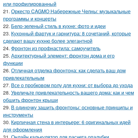
или профилированный
21.
Оркестр CAGMO Набережные Челны: музыкальные
программы и концерты
22.
Бело-зеленый стиль в кухне: фото и идеи
23.
Кухонный фартук и гарнитура: 8 сочетаний, которые
сделают вашу кухню более элегантной
24.
Фронтон из профнастила: самоучитель
25.
Архитектурный элемент: фронтон дома и его
функции
26.
Отличная отделка фронтона: как сделать ваш дом
привлекательным
27.
Все о пробковом полу для кухни: от выбора до ухода
28.
Увеличьте привлекательность вашего дома: как и чем
обшить фронтон крыши
29.
В одиночку зашить фронтоны: основные принципы и
инструменты
30.
Кирпичная стена в интерьере: 6 оригинальных идей
для оформления
31.
Онлайн калькулятор для расчета опалубки