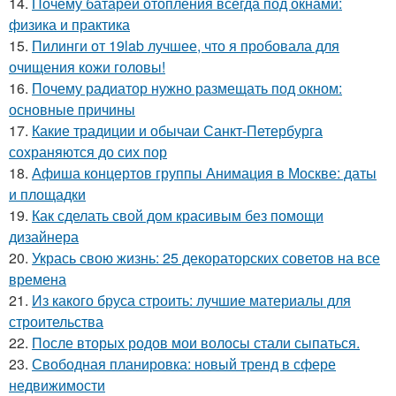
14.
Почему батареи отопления всегда под окнами:
физика и практика
15.
Пилинги от 19lab лучшее, что я пробовала для
очищения кожи головы!
16.
Почему радиатор нужно размещать под окном:
основные причины
17.
Какие традиции и обычаи Санкт-Петербурга
сохраняются до сих пор
18.
Афиша концертов группы Анимация в Москве: даты
и площадки
19.
Как сделать свой дом красивым без помощи
дизайнера
20.
Укрась свою жизнь: 25 декораторских советов на все
времена
21.
Из какого бруса строить: лучшие материалы для
строительства
22.
После вторых родов мои волосы стали сыпаться.
23.
Свободная планировка: новый тренд в сфере
недвижимости