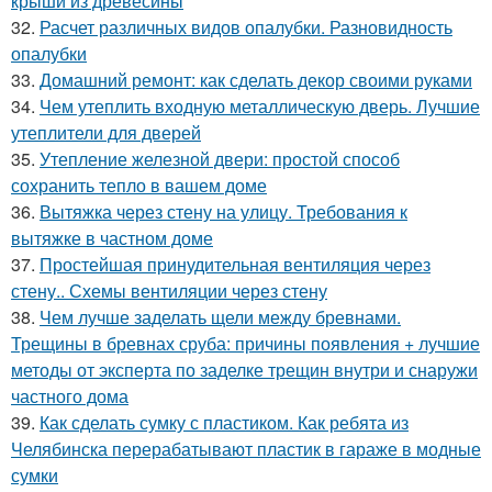
крыши из древесины
32.
Расчет различных видов опалубки. Разновидность
опалубки
33.
Домашний ремонт: как сделать декор своими руками
34.
Чем утеплить входную металлическую дверь. Лучшие
утеплители для дверей
35.
Утепление железной двери: простой способ
сохранить тепло в вашем доме
36.
Вытяжка через стену на улицу. Требования к
вытяжке в частном доме
37.
Простейшая принудительная вентиляция через
стену.. Схемы вентиляции через стену
38.
Чем лучше заделать щели между бревнами.
Трещины в бревнах сруба: причины появления + лучшие
методы от эксперта по заделке трещин внутри и снаружи
частного дома
39.
Как сделать сумку с пластиком. Как ребята из
Челябинска перерабатывают пластик в гараже в модные
сумки