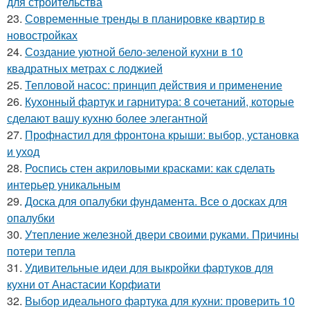
для строительства
23.
Современные тренды в планировке квартир в
новостройках
24.
Создание уютной бело-зеленой кухни в 10
квадратных метрах с лоджией
25.
Тепловой насос: принцип действия и применение
26.
Кухонный фартук и гарнитура: 8 сочетаний, которые
сделают вашу кухню более элегантной
27.
Профнастил для фронтона крыши: выбор, установка
и уход
28.
Роспись стен акриловыми красками: как сделать
интерьер уникальным
29.
Доска для опалубки фундамента. Все о досках для
опалубки
30.
Утепление железной двери своими руками. Причины
потери тепла
31.
Удивительные идеи для выкройки фартуков для
кухни от Анастасии Корфиати
32.
Выбор идеального фартука для кухни: проверить 10