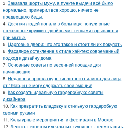
3.
Заказала шорты мужу, в пункте выдачи всё было
нормально, примерил все хорошо, ничего не
предвещало беды.
4.
Десятки людей попали в больницу: популярные
стеклянные кружки с двойными стенками взрываются
при мытье.
5.
Царговые двери: что это такое и стоит ли их покупать
6.
Фасадное остекление в стиле хай-тек: современный
подход к дизайну дома
7.
Основные советы по весенней посадке для
начинающих
8.
Недавно я прошла курс кислотного пилинга для лица
от 19lab, и не могу сдержать свои эмоции!
9.
Как создать идеальную гардеробную: советы
дизайнера
10.
Как превратить кладовку в стильную гардеробную
своими руками
11.
Культурные мероприятия и фестивали в Москве
12.
Делюсь секретом идеальных кудряшек - термозащита