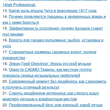
19lab Professional.
13.
Какую роль играла Чита в революции 1917 года
14.
Почему появляются трещины в деревянных домах и
как с ними бороться
15.
Эффективность отопления: почему батареи ставят
под окнами
16.
Ворота для гаража подъемные: выбор, установка и
уход
17.
Стандартные размеры гаражных ворот: полное
руководство
18.
Элвин Грей Оренбург: Икона русской музыки
19.
Оркестр CAGMO Тюмень: как местная группа
покорила сердца музыкальных любителей
20.
Современный ремонт без дизайнера: как сэкономить
и получить отличный результат
21.
Советы дизайнеров интерьера: как сделать вашу
квартиру уютным и комфортным местом
22.
Профилированный брус или клееный: какой лучше