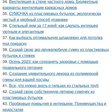
34.
Вентиляция в стене частного дома. Бюджетные
варианты вентиляции каркасных домов
35.
СУМОЧКА из пластиковых бутылок: экологически
чистый и удобный способ упаковки
36.
Стильный дом за 17 идей: как сделать интерьер
уютным и элегантным
37.
Как выбрать оптимальную шпаклевку для потолка
под покраску
38.
Создай свою эко-дружелюбную сумку из пластиковых
бутылок и стяжек
39.
Осень 2023: как сохранить здоровье с помощью
правильного питания
40.
Создание удивительного декора из полимерной
глины для вашей посуды
41.
Все, что нужно знать о гильзах из стальных труб
42.
Создай свою собственную летнюю сумочку из
пластиковых бутылок
43.
Пробковые покрытия в интерьере. Преимущества и
недостатки