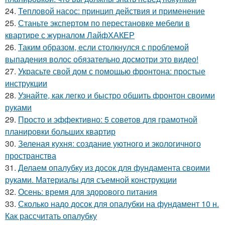
24.
Тепловой насос: принцип действия и применение
25.
Станьте экспертом по перестановке мебели в
квартире с журналом ЛайфХАКЕР
26.
Таким образом, если столкнулся с проблемой
выпадения волос обязательно досмотри это видео!
27.
Украсьте свой дом с помощью фронтона: простые
инструкции
28.
Узнайте, как легко и быстро обшить фронтон своими
руками
29.
Просто и эффективно: 5 советов для грамотной
планировки больших квартир
30.
Зеленая кухня: создание уютного и экологичного
пространства
31.
Делаем опалубку из досок для фундамента своими
руками. Материалы для съемной конструкции
32.
Осень: время для здорового питания
33.
Сколько надо досок для опалубки на фундамент 10 н.
Как рассчитать опалубку