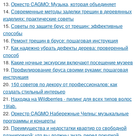
13.
Оркестр CAGMO: Музыка, которая объединяет
14.
Современные методы заделки трещин в деревянных
изделиях: практические советы
15.
Советы по защите брус от трещин: эффективные
способы
16.
Ремонт трещин в брусе: пошаговая инструкция
17.
Как надежно убрать дефекты дерева: проверенный
способ
18.
Какие ночные экскурсии включают посещение музеев
19.
Профилирование бруса своими руками: пошаговая
инструкция
20.
150 советов по декору от профессионалов: как
создать стильный интерьер
21.
Находка на Wildberries - пилинг для всех типов волос
19lab.
22.
Оркестр CAGMO Набережные Челны: музыкальные
программы и концерты
23.
Преимущества и недостатки квартир со свободной
планировкой: что вы должны знать перед покупкой