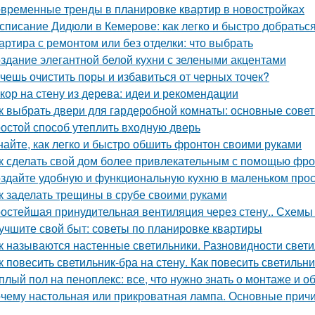
временные тренды в планировке квартир в новостройках
списание Дидюли в Кемерове: как легко и быстро добраться
артира с ремонтом или без отделки: что выбрать
здание элегантной белой кухни с зелеными акцентами
чешь очистить поры и избавиться от черных точек?
кор на стену из дерева: идеи и рекомендации
к выбрать двери для гардеробной комнаты: основные сове
остой способ утеплить входную дверь
найте, как легко и быстро обшить фронтон своими руками
к сделать свой дом более привлекательным с помощью фр
здайте удобную и функциональную кухню в маленьком про
к заделать трещины в срубе своими руками
остейшая принудительная вентиляция через стену.. Схемы 
учшите свой быт: советы по планировке квартиры
к называются настенные светильники. Разновидности свети
к повесить светильник-бра на стену. Как повесить светильни
плый пол на пеноплекс: все, что нужно знать о монтаже и 
чему настольная или прикроватная лампа. Основные причи