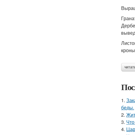
Выращ
Грана
Дербе
вывед
Листо
кроны
читат
Пос
1.
Зак
беды.
2.
Жит
3.
Что
4.
Цар