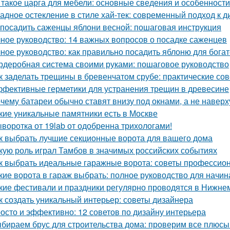
 такое царга для мебели: основные сведения и особенности
адное остекление в стиле хай-тек: современный подход к д
 посадить саженцы яблони весной: пошаговая инструкция
ное руководство: 14 важных вопросов о посадке саженцев
ное руководство: как правильно посадить яблоню для бога
рдеробная система своими руками: пошаговое руководство
к заделать трещины в бревенчатом срубе: практические со
фективные герметики для устранения трещин в древесине
чему батареи обычно ставят внизу под окнами, а не наверх
кие уникальные памятники есть в Москве
воротка от 19lab от одобренна трихологами!
к выбрать лучшие секционные ворота для вашего дома
кую роль играл Тамбов в значимых российских событиях
к выбрать идеальные гаражные ворота: советы профессио
кие ворота в гараж выбрать: полное руководство для начи
кие фестивали и праздники регулярно проводятся в Нижне
к создать уникальный интерьер: советы дизайнера
осто и эффективно: 12 советов по дизайну интерьера
бираем брус для строительства дома: проверим все плюсы