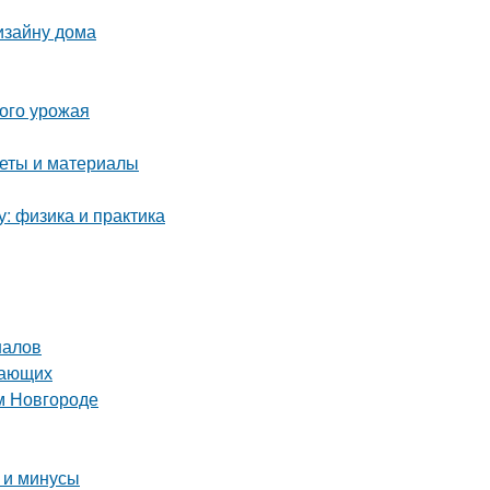
изайну дома
того урожая
веты и материалы
у: физика и практика
налов
нающих
м Новгороде
 и минусы