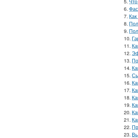
5.
Что
6.
Фас
7.
Как
8.
Пол
9.
Пол
10.
Га
11.
Ка
12.
Эф
13.
По
14.
Ка
15.
Сы
16.
Ка
17.
Ка
18.
Ка
19.
Ка
20.
Ка
21.
Ка
22.
Пр
23.
Вы