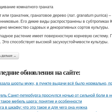
ивание комнатного граната
т или гранатник, гранатовое дерево (лат. granatum punica)
нниковые. Его дикие виды распространены в субтропиках
ено множество садовых и декоративных сортов культуры.
падное растение имеет поверхностную корневую систему. 
. Это способствует высокой засухоустойчивости культуры.
ь дальше →
ледние обновления на сайте:
азала шорты мужу, в пункте выдачи всё было нормально, п
ель Санкт-петербурга проснулся ночью от сильной боли в но
 такое мебель царга: понятие и особенности
га в шкафу: что это такое и для чего она нужна