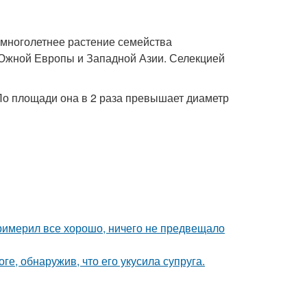
 – многолетнее растение семейства
 Южной Европы и Западной Азии. Селекцией
По площади она в 2 раза превышает диаметр
римерил все хорошо, ничего не предвещало
ге, обнаружив, что его укусила супруга.