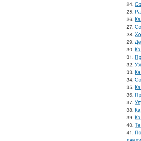
24.
Со
25.
Ра
26.
Кв
27.
Со
28.
Хо
29.
Де
30.
Ка
31.
Пр
32.
Уз
33.
Ка
34.
Со
35.
Ка
36.
Пр
37.
Ул
38.
Ка
39.
Ка
40.
Те
41.
По
лампу